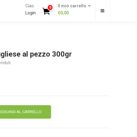
Ciao
Il mio carrello
0
Login
€
0,00
gliese al pezzo 300gr
enduti
Alternative:
GGIUNGI AL CARRELLO