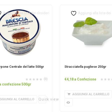
Aggiungi alla lista dei desideri
Aggiungi alla lista dei
pone Centrale del latte 500gr
Stracciatella pugliese 250gr
(0)
€
4,18
a Confezione
a confezione 500gr
AGGIUNGI AL CARRELLO
GGIUNGI AL CARRELLO
Quick view