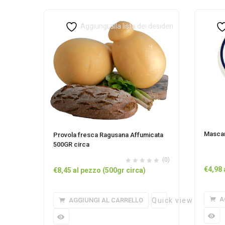
Aggiungi alla lista dei desideri
Mascar
Provola fresca Ragusana Affumicata
500GR circa
(0)
€
4,98
€
8,45
al pezzo (500gr circa)
A
AGGIUNGI AL CARRELLO
Quick view