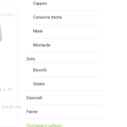
Capperi
 desideri
Conserve ittiche
Miele
Mostarde
Dolci
Biscotti
Gelato
(0)
Essiccati
Quick view
Farine
Formaggi e Latticini