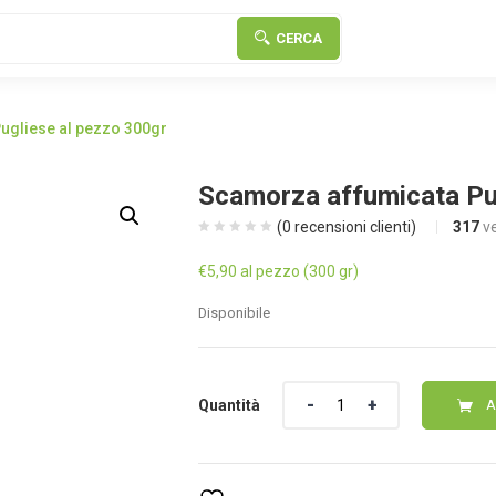
CERCA
ugliese al pezzo 300gr
Scamorza affumicata Pu
(
0
recensioni clienti)
317
v
€
5,90
al pezzo (300 gr)
Disponibile
Quantità
Quantità
A