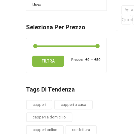
Uova
A
Quick
Seleziona Per Prezzo
Prezzo
Prezzo
Prezzo:
€0
—
€50
FILTRA
Min
Max
Tags Di Tendenza
capperi
capperi a casa
capperi a domicilio
capperi online
confettura