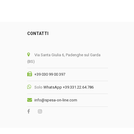
CONTATTI
0
Via Santa Giulia 6, Padenghe sul Garda
(BS)
+39 030 99 00 397
Solo
WhatsApp +39.331.22.64.786
info@spesa-on-line.com