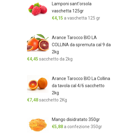
Lamponi sant'orsola
vaschetta 125gr
€
4,15
a vaschetta 125 gr
Arance Tarocco BIO LA
COLLINA da spremuta cal 9 da
2kg
€
4,45
sacchetto da 2kg
Arance Tarocco BIO La Collina
da tavola cal 4/6 sacchetto
2kg
€
7,48
sacchetto 2Kg
Mango disidratato 350gr
€
5,88
a confezione 350gr