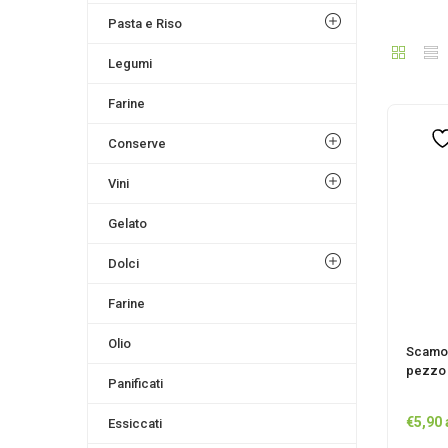
Pasta e Riso
Legumi
Farine
Conserve
Vini
Gelato
Dolci
Farine
Olio
Scamor
pezzo 
Panificati
€
5,90
Essiccati