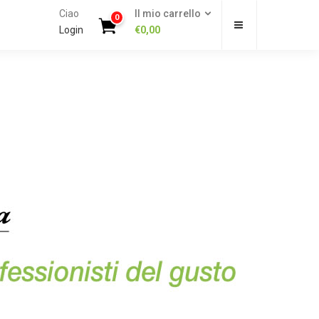
Ciao
Il mio carrello
0
Login
€
0,00