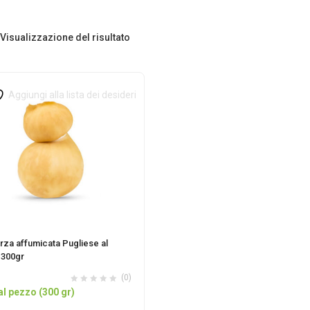
Visualizzazione del risultato
Aggiungi alla lista dei desideri
za affumicata Pugliese al
300gr
(0)
al pezzo (300 gr)