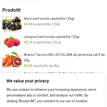
Prodotti
More sant'orsola vaschetta 125gr
€
4,58
a vaschetta 125gr
Lamponi sant'orsola vaschetta 125gr
€
4,15
a vaschetta 125 gr
Arance Tarocco BIO LA COLLINA da spremuta cal 9 da
2kg
€
4,45
sacchetto da 2kg
Arance Tarocco BIO La Collina da tavola cal 4/6
sacchetto 2kg
We value your privacy
€
7,48
sacchetto 2Kg
We use cookies to enhance your browsing experience, serve
Mango disidratato 350gr
personalised ads or content, and analyse our traffic. By
€
5,88
a confezione 350gr
clicking "Accept All", you consent to our use of cookies.