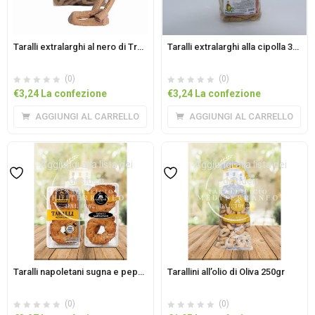
Taralli extralarghi al nero di Troia 350gr
Taralli extralarghi alla cipolla 350gr
(0)
(0)
€
3,24
La confezione
€
3,24
La confezione
AGGIUNGI AL CARRELLO
AGGIUNGI AL CARRELLO
Aggiungi alla lista dei
Aggiungi alla lista dei
desideri
desideri
Taralli napoletani sugna e pepe 320gr
Tarallini all’olio di Oliva 250gr
(0)
(0)