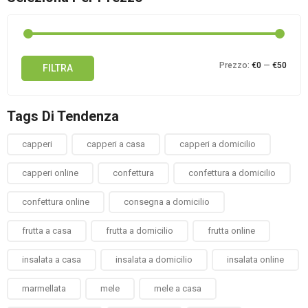
Prez
Prez
Prezzo:
€0
—
€50
FILTRA
Min
Max
Tags Di Tendenza
capperi
capperi a casa
capperi a domicilio
capperi online
confettura
confettura a domicilio
confettura online
consegna a domicilio
frutta a casa
frutta a domicilio
frutta online
insalata a casa
insalata a domicilio
insalata online
marmellata
mele
mele a casa