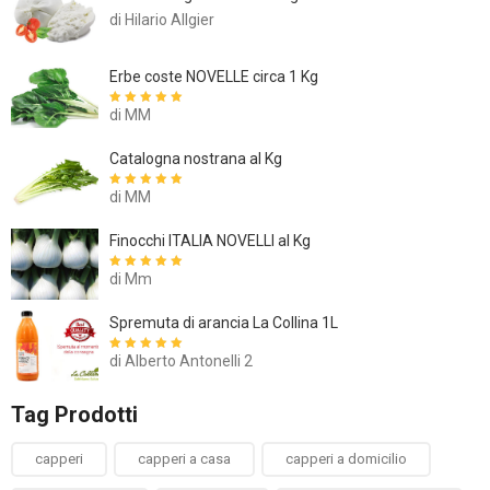
di Hilario Allgier
Erbe coste NOVELLE circa 1 Kg
di MM
Valutato
5
su
5
Catalogna nostrana al Kg
di MM
Valutato
5
su
5
Finocchi ITALIA NOVELLI al Kg
di Mm
Valutato
5
su
5
Spremuta di arancia La Collina 1L
di Alberto Antonelli 2
Valutato
5
su
5
Tag Prodotti
capperi
capperi a casa
capperi a domicilio