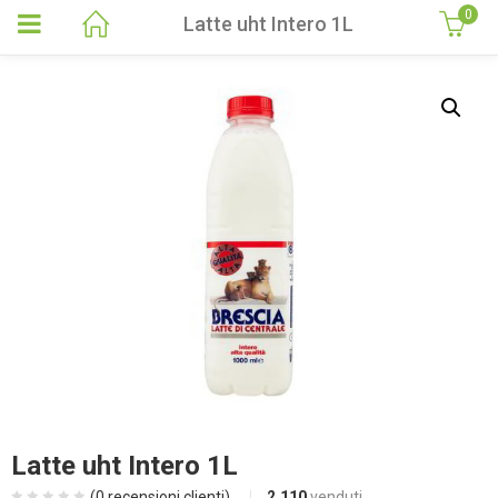
0
Latte uht Intero 1L
Latte uht Intero 1L
(
0
recensioni clienti)
2.110
venduti