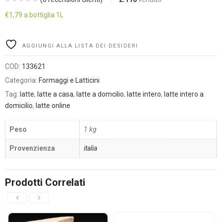
€
1,79
a bottiglia 1L
Alternative:
AGGIUNGI ALLA LISTA DEI DESIDERI
COD:
133621
Categoria:
Formaggi e Latticini
Tag:
latte
,
latte a casa
,
latte a domcilio
,
latte intero
,
latte intero a
domicilio
,
latte online
Peso
1 kg
Provenzienza
italia
Prodotti Correlati