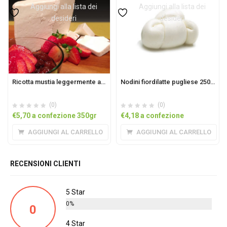
Aggiungi alla lista dei
Aggiungi alla lista dei
desideri
desideri
Ricotta mustia leggermente affumicata confezione 350gr
Nodini fiordilatte pugliese 250gr
(0)
(0)
€
5,70
a confezione 350gr
€
4,18
a confezione
AGGIUNGI AL CARRELLO
AGGIUNGI AL CARRELLO
RECENSIONI CLIENTI
5 Star
0%
0
4 Star