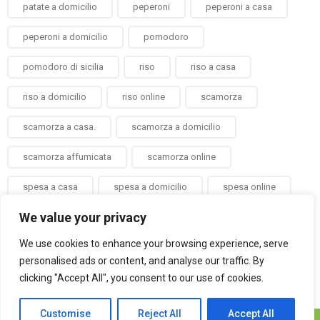
patate a domicilio
peperoni
peperoni a casa
peperoni a domicilio
pomodoro
pomodoro di sicilia
riso
riso a casa
riso a domicilio
riso online
scamorza
scamorza a casa.
scamorza a domicilio
scamorza affumicata
scamorza online
spesa a casa
spesa a domicilio
spesa online
We value your privacy
taralli
verdura a casa
verdura a domicilio
We use cookies to enhance your browsing experience, serve
verdure a casa
verdure a domicilio
zenzero
personalised ads or content, and analyse our traffic. By
zenzero a domicilio
clicking "Accept All", you consent to our use of cookies.
Customise
Reject All
Accept All