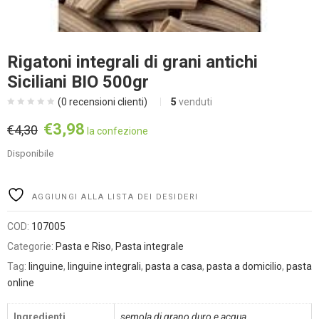
Rigatoni integrali di grani antichi
Siciliani BIO 500gr
(
0
recensioni clienti)
5
venduti
Il
Il
€
3,98
€
4,30
la confezione
prezzo
prezzo
Disponibile
originale
attuale
era:
è:
€4,30.
€3,98.
Alternative:
AGGIUNGI ALLA LISTA DEI DESIDERI
COD:
107005
Categorie:
Pasta e Riso
,
Pasta integrale
Tag:
linguine
,
linguine integrali
,
pasta a casa
,
pasta a domicilio
,
pasta
online
Ingredienti
semola di grano duro e acqua