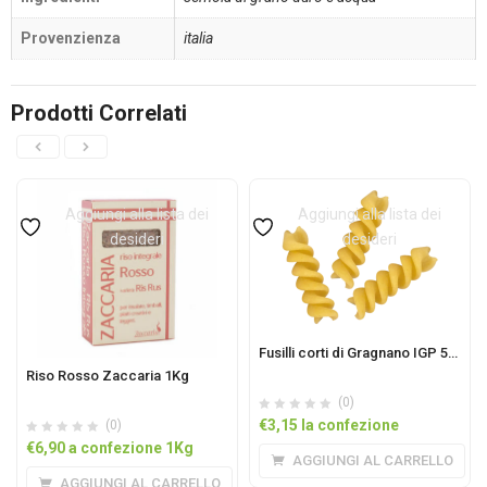
Provenzienza
italia
Prodotti Correlati
Aggiungi alla lista dei
Aggiungi alla lista dei
desideri
desideri
Fusilli corti di Gragnano IGP 500gr
Riso Rosso Zaccaria 1Kg
(0)
€
3,15
la confezione
(0)
€
6,90
a confezione 1Kg
AGGIUNGI AL CARRELLO
AGGIUNGI AL CARRELLO