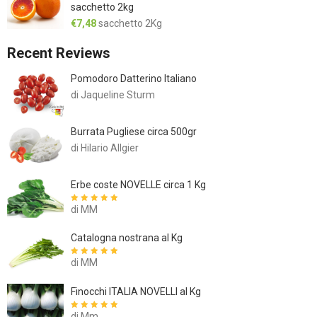
sacchetto 2kg
€
7,48
sacchetto 2Kg
Recent Reviews
Pomodoro Datterino Italiano
di Jaqueline Sturm
Burrata Pugliese circa 500gr
di Hilario Allgier
Erbe coste NOVELLE circa 1 Kg
di MM
Valutato
5
su
5
Catalogna nostrana al Kg
di MM
Valutato
5
su
5
Finocchi ITALIA NOVELLI al Kg
di Mm
Valutato
5
su