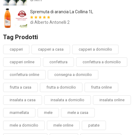
5
Spremuta di arancia La Collina 1L
di Alberto Antonelli 2
Valutato
5
su
5
Tag Prodotti
capperi
capperi a casa
capperi a domicilio
capperi online
confettura
confettura a domicilio
confettura online
consegna a domicilio
frutta a casa
frutta a domicilio
frutta online
insalata a casa
insalata a domicilio
insalata online
marmellata
mele
mele a casa
mele a domicilio
mele online
patate