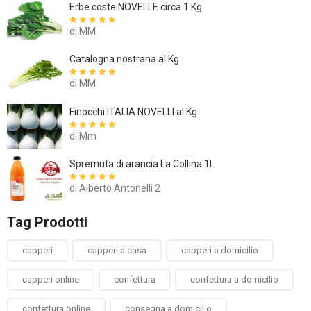
Erbe coste NOVELLE circa 1 Kg
di MM
Valutato
5
su
5
Catalogna nostrana al Kg
di MM
Valutato
5
su
5
Finocchi ITALIA NOVELLI al Kg
di Mm
Valutato
5
su
5
Spremuta di arancia La Collina 1L
di Alberto Antonelli 2
Valutato
5
su
5
Tag Prodotti
capperi
capperi a casa
capperi a domicilio
capperi online
confettura
confettura a domicilio
confettura online
consegna a domicilio