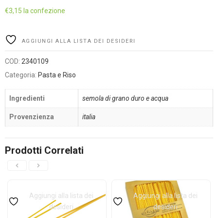
€
3,15
la confezione
Alternative:
AGGIUNGI ALLA LISTA DEI DESIDERI
COD:
2340109
Categoria:
Pasta e Riso
Ingredienti
semola di grano duro e acqua
Provenzienza
italia
Prodotti Correlati
Aggiungi alla lista dei
Aggiungi alla lista dei
desideri
desideri