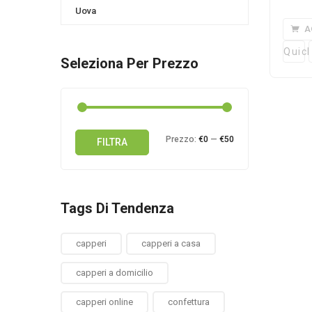
Uova
A
Quick
Seleziona Per Prezzo
Prezzo
Prezzo
Prezzo:
€0
—
€50
FILTRA
Min
Max
Tags Di Tendenza
capperi
capperi a casa
capperi a domicilio
capperi online
confettura