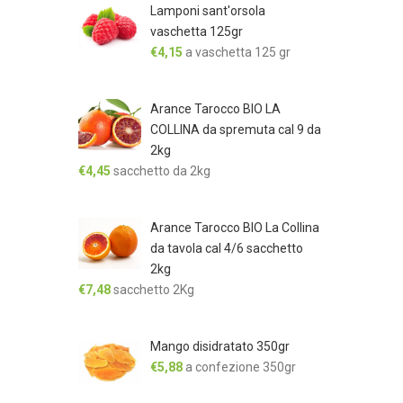
Lamponi sant'orsola
vaschetta 125gr
€
4,15
a vaschetta 125 gr
Arance Tarocco BIO LA
COLLINA da spremuta cal 9 da
2kg
€
4,45
sacchetto da 2kg
Arance Tarocco BIO La Collina
da tavola cal 4/6 sacchetto
2kg
€
7,48
sacchetto 2Kg
Mango disidratato 350gr
€
5,88
a confezione 350gr