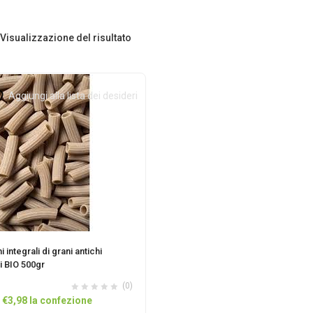
Visualizzazione del risultato
Aggiungi alla lista dei desideri
i integrali di grani antichi
ni BIO 500gr
(0)
Il
Il
€
3,98
la confezione