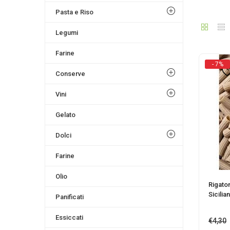
Pasta e Riso
Legumi
Farine
- 7%
Conserve
Vini
Gelato
Dolci
Farine
Olio
Rigaton
Sicilia
Panificati
Essiccati
€
4,30