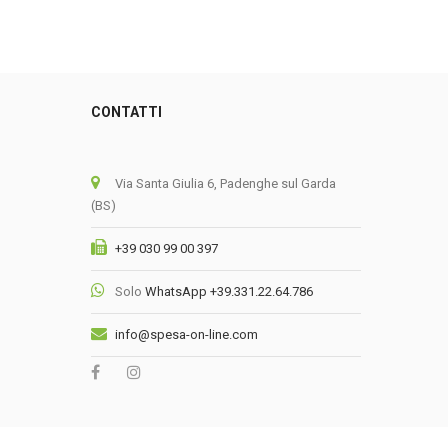
CONTATTI
0
Via Santa Giulia 6, Padenghe sul Garda
(BS)
+39 030 99 00 397
Solo
WhatsApp +39.331.22.64.786
info@spesa-on-line.com