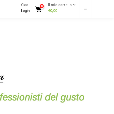
Ciao
Il mio carrello
0
Login
€
0,00