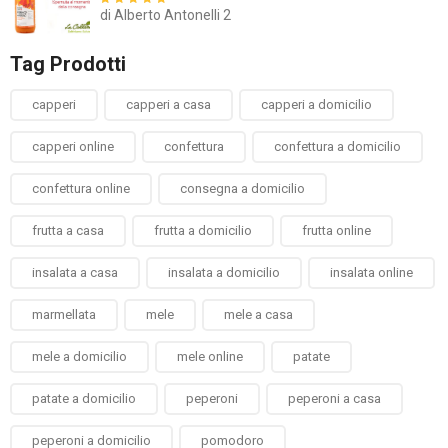
di Alberto Antonelli 2
Valutato
5
su
5
Tag Prodotti
capperi
capperi a casa
capperi a domicilio
capperi online
confettura
confettura a domicilio
confettura online
consegna a domicilio
frutta a casa
frutta a domicilio
frutta online
insalata a casa
insalata a domicilio
insalata online
marmellata
mele
mele a casa
mele a domicilio
mele online
patate
patate a domicilio
peperoni
peperoni a casa
peperoni a domicilio
pomodoro