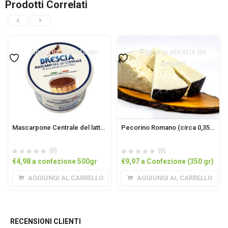
Prodotti Correlati
Aggiungi alla lista dei
Aggiungi alla lista dei
desideri
desideri
Mascarpone Centrale del latte 500gr
Pecorino Romano (circa 0,35kg)
(0)
(0)
€
4,98
a confezione 500gr
€
9,97
a Confezione (350 gr)
AGGIUNGI AL CARRELLO
AGGIUNGI AL CARRELLO
RECENSIONI CLIENTI