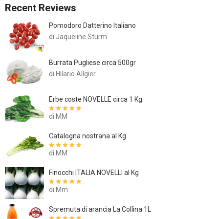
Recent Reviews
Pomodoro Datterino Italiano
di Jaqueline Sturm
Burrata Pugliese circa 500gr
di Hilario Allgier
Erbe coste NOVELLE circa 1 Kg
di MM
Valutato
5
su
5
Catalogna nostrana al Kg
di MM
Valutato
5
su
5
Finocchi ITALIA NOVELLI al Kg
di Mm
Valutato
5
su
5
Spremuta di arancia La Collina 1L