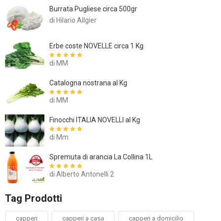
Burrata Pugliese circa 500gr
di Hilario Allgier
Erbe coste NOVELLE circa 1 Kg
di MM
Valutato
5
su
5
Catalogna nostrana al Kg
di MM
Valutato
5
su
5
Finocchi ITALIA NOVELLI al Kg
di Mm
Valutato
5
su
5
Spremuta di arancia La Collina 1L
di Alberto Antonelli 2
Valutato
5
su
5
Tag Prodotti
capperi
capperi a casa
capperi a domicilio