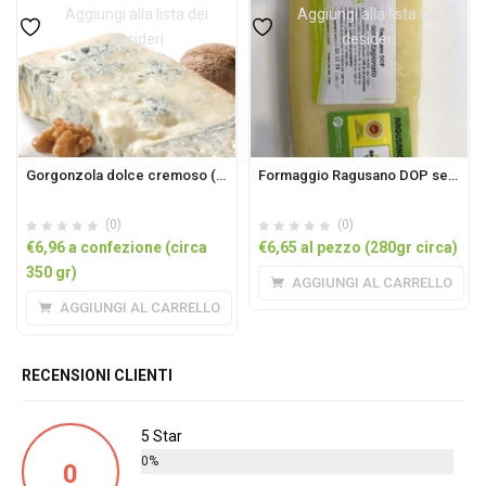
Aggiungi alla lista dei
Aggiungi alla lista dei
desideri
desideri
Gorgonzola dolce cremoso (circa 0,35kg)
Formaggio Ragusano DOP semistagionato 280gr circa
(0)
(0)
€
6,96
a confezione (circa
€
6,65
al pezzo (280gr circa)
350 gr)
AGGIUNGI AL CARRELLO
AGGIUNGI AL CARRELLO
RECENSIONI CLIENTI
5 Star
0%
0