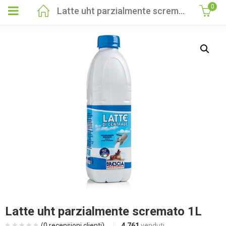
0
Latte uht parzialmente scremato 1L
Latte uht parzialmente scremato 1L
(
0
recensioni clienti)
4.761
venduti