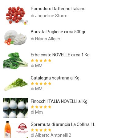
Pomodoro Datterino Italiano
di Jaqueline Sturm
Burrata Pugliese circa 500gr
di Hilario Allgier
Erbe coste NOVELLE circa 1 Kg
di MM
Valutato
5
su
5
Catalogna nostrana al Kg
di MM
Valutato
5
su
5
Finocchi ITALIA NOVELLI al Kg
di Mm
Valutato
5
su
5
Spremuta di arancia La Collina 1L
di Alberto Antonelli 2
Valutato
5
su