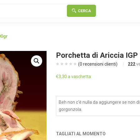
CERCA
00gr
Porchetta di Ariccia IGP
(
0
recensioni clienti)
222
v
€
3,30
a vaschetta
Beh non c’è nulla da aggiungere se non di
gorgonzola.
TAGLIATI AL MOMENTO