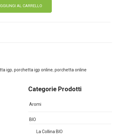
Alternative:
GGIUNGI AL CARRELLO
tta igp
,
porchetta igp online
,
porchetta online
Categorie Prodotti
Aromi
BIO
La Collina BIO