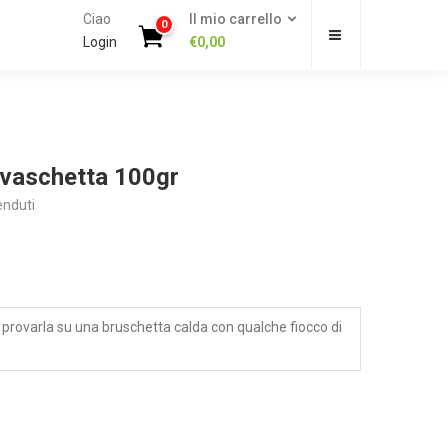
Ciao
Il mio carrello
0
Login
€
0,00
 vaschetta 100gr
enduti
 provarla su una bruschetta calda con qualche fiocco di