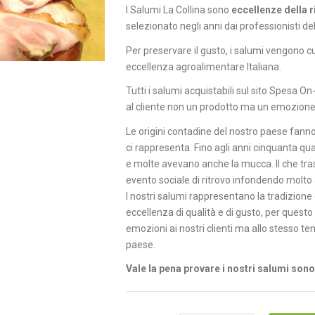
I Salumi La Collina sono
eccellenze della r
selezionato negli anni dai professionisti del
Per preservare il gusto, i salumi vengono c
eccellenza agroalimentare Italiana.
Tutti i salumi acquistabili sul sito Spesa O
al cliente non un prodotto ma un emozione
Le origini contadine del nostro paese fanno
ci rappresenta. Fino agli anni cinquanta qu
e molte avevano anche la mucca. Il che trasf
evento sociale di ritrovo infondendo molto 
I nostri salumi rappresentano la tradizion
eccellenza di qualità e di gusto, per ques
emozioni ai nostri clienti ma allo stesso t
paese.
Vale la pena provare i nostri salumi son