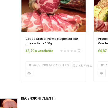
Coppa Gran di Parma stagionata 150
Prosci
gg vaschetta 100g
Vasche
€
3,79
a vaschetta
(0)
€
4,87
AGGIUNGI AL CARRELLO
Quick view
A
RECENSIONI CLIENTI