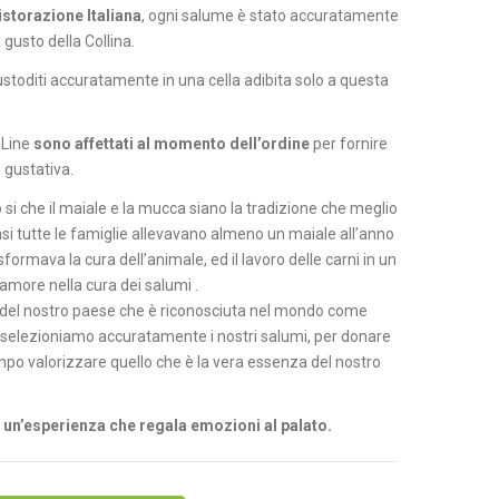
istorazione Italiana
, ogni salume è stato accuratamente
 gusto della Collina.
ustoditi accuratamente in una cella adibita solo a questa
n-Line
sono affettati al momento dell’ordine
per fornire
 gustativa.
 si che il maiale e la mucca siano la tradizione che meglio
asi tutte le famiglie allevavano almeno un maiale all’anno
ormava la cura dell’animale, ed il lavoro delle carni in un
amore nella cura dei salumi .
e del nostro paese che è riconosciuta nel mondo come
to selezioniamo accuratamente i nostri salumi, per donare
empo valorizzare quello che è la vera essenza del nostro
o un’esperienza che regala emozioni al palato.