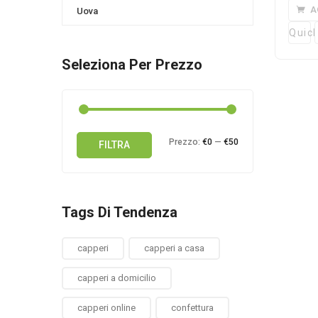
A
Uova
Quick
Seleziona Per Prezzo
Prezzo
Prezzo
Prezzo:
€0
—
€50
FILTRA
Min
Max
Tags Di Tendenza
capperi
capperi a casa
capperi a domicilio
capperi online
confettura