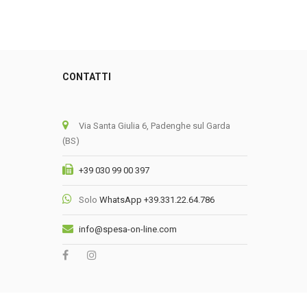
CONTATTI
0
Via Santa Giulia 6, Padenghe sul Garda
(BS)
+39 030 99 00 397
Solo
WhatsApp +39.331.22.64.786
info@spesa-on-line.com