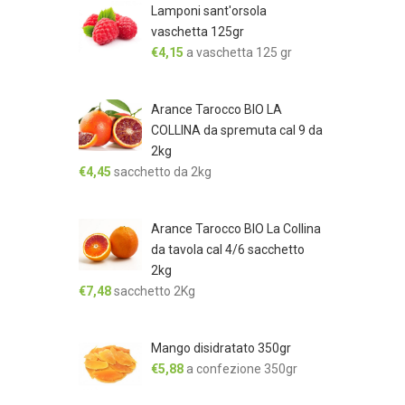
Lamponi sant'orsola
vaschetta 125gr
€
4,15
a vaschetta 125 gr
Arance Tarocco BIO LA
COLLINA da spremuta cal 9 da
2kg
€
4,45
sacchetto da 2kg
Arance Tarocco BIO La Collina
da tavola cal 4/6 sacchetto
2kg
€
7,48
sacchetto 2Kg
Mango disidratato 350gr
€
5,88
a confezione 350gr