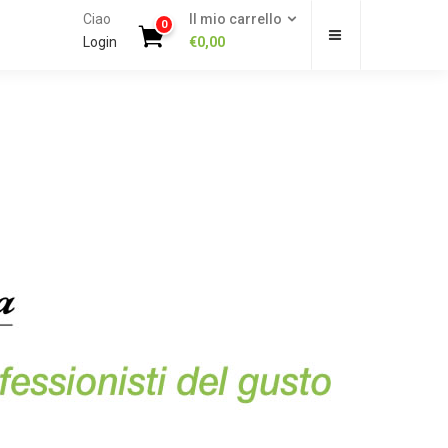
Ciao
Il mio carrello
0
Login
€
0,00