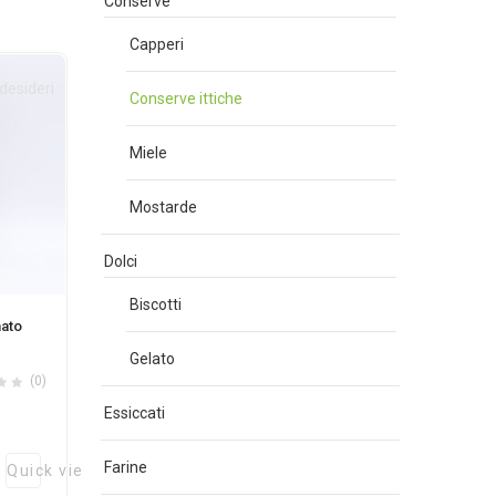
Conserve
Capperi
 desideri
Conserve ittiche
Miele
Mostarde
Dolci
Biscotti
mato
Gelato
(0)
Essiccati
Farine
Quick view