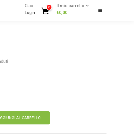
Ciao
Il mio carrello
0
Login
€
0,00
duti
Alternative:
GGIUNGI AL CARRELLO