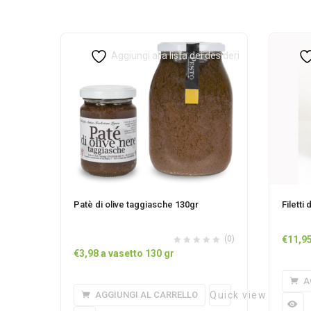
Aggiungi alla lista dei desideri
Patè di olive taggiasche 130gr
Filetti
(0)
€
11,9
€
3,98
a vasetto 130 gr
A
AGGIUNGI AL CARRELLO
Quick view