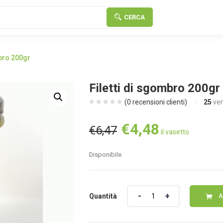
CERCA
mbro 200gr
Filetti di sgombro 200gr
(
0
recensioni clienti)
25
ven
Il
Il
€
4,48
€
6,47
il vasetto
prezzo
prezzo
originale
attuale
Disponibile
era:
è:
€6,47.
€4,48.
Quantità
Quantità
A