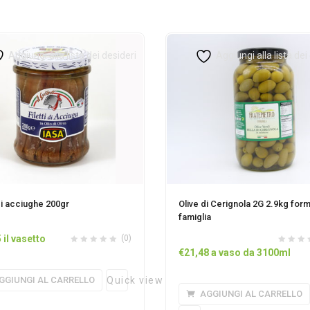
Aggiungi alla lista dei desideri
Aggiungi alla lista dei
 di acciughe 200gr
Olive di Cerignola 2G 2.9kg for
famiglia
5
il vasetto
(0)
€
21,48
a vaso da 3100ml
GGIUNGI AL CARRELLO
Quick view
AGGIUNGI AL CARRELLO