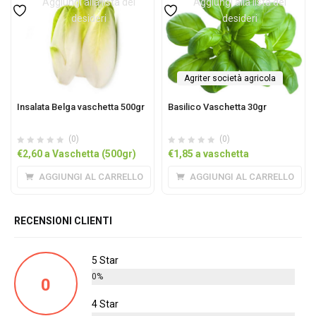
Aggiungi alla lista dei
Aggiungi alla lista dei
desideri
desideri
Agriter società agricola
Insalata Belga vaschetta 500gr
Basilico Vaschetta 30gr
(0)
(0)
€
2,60
a Vaschetta (500gr)
€
1,85
a vaschetta
AGGIUNGI AL CARRELLO
AGGIUNGI AL CARRELLO
RECENSIONI CLIENTI
5 Star
0%
0
4 Star