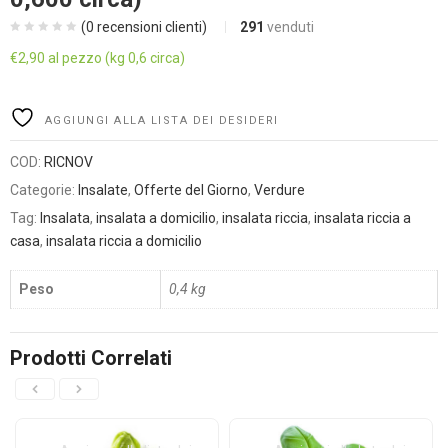
(
0
recensioni clienti)
291
venduti
€
2,90
al pezzo (kg 0,6 circa)
Alternative:
AGGIUNGI ALLA LISTA DEI DESIDERI
COD:
RICNOV
Categorie:
Insalate
,
Offerte del Giorno
,
Verdure
Tag:
Insalata
,
insalata a domicilio
,
insalata riccia
,
insalata riccia a
casa
,
insalata riccia a domicilio
Peso
0,4 kg
Prodotti Correlati