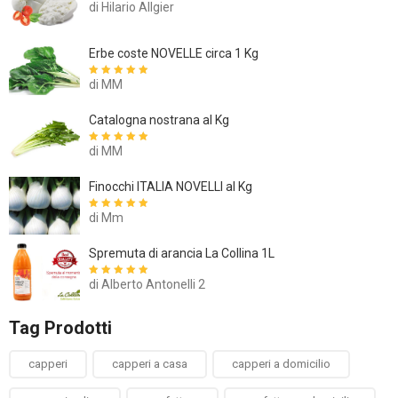
di Hilario Allgier
Erbe coste NOVELLE circa 1 Kg
di MM
Valutato
5
su
5
Catalogna nostrana al Kg
di MM
Valutato
5
su
5
Finocchi ITALIA NOVELLI al Kg
di Mm
Valutato
5
su
5
Spremuta di arancia La Collina 1L
di Alberto Antonelli 2
Valutato
5
su
5
Tag Prodotti
capperi
capperi a casa
capperi a domicilio