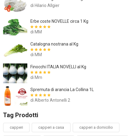
di Hilario Allgier
Erbe coste NOVELLE circa 1 Kg
di MM
Valutato
5
su
5
Catalogna nostrana al Kg
di MM
Valutato
5
su
5
Finocchi ITALIA NOVELLI al Kg
di Mm
Valutato
5
su
5
Spremuta di arancia La Collina 1L
di Alberto Antonelli 2
Valutato
5
su
5
Tag Prodotti
capperi
capperi a casa
capperi a domicilio