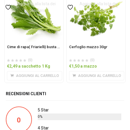
Aggiungi alla lista dei
Aggiungi alla lista dei
desideri
desideri
Cime di rapa( Friarielli) busta 1KG
Cerfoglio mazzo 30gr
(0)
(0)
€
2,49
a sacchetto 1 Kg
€
1,50
a mazzo
AGGIUNGI AL CARRELLO
AGGIUNGI AL CARRELLO
RECENSIONI CLIENTI
5 Star
0%
0
4 Star