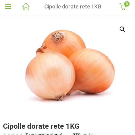
0
Cipolle dorate rete 1KG
Cipolle dorate rete 1KG
(
0
recensioni clienti)
978
venduti