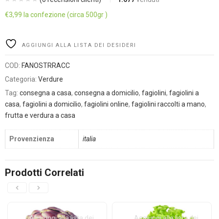
€
3,99
la confezione (circa 500gr )
Alternative:
AGGIUNGI ALLA LISTA DEI DESIDERI
COD:
FANOSTRRACC
Categoria:
Verdure
Tag:
consegna a casa
,
consegna a domicilio
,
fagiolini
,
fagiolini a
casa
,
fagiolini a domicilio
,
fagiolini online
,
fagiolini raccolti a mano
,
frutta e verdura a casa
Provenzienza
italia
Prodotti Correlati
Aggiungi alla lista dei
Aggiungi alla lista dei