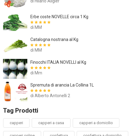
di Hilario Allgier
Erbe coste NOVELLE circa 1 Kg
di MM
Valutato
5
su
5
Catalogna nostrana al Kg
di MM
Valutato
5
su
5
Finocchi ITALIA NOVELLI al Kg
di Mm
Valutato
5
su
5
Spremuta di arancia La Collina 1L
di Alberto Antonelli 2
Valutato
5
su
5
Tag Prodotti
capperi
capperi a casa
capperi a domicilio
capperi online
confettura
confettura a domicilio