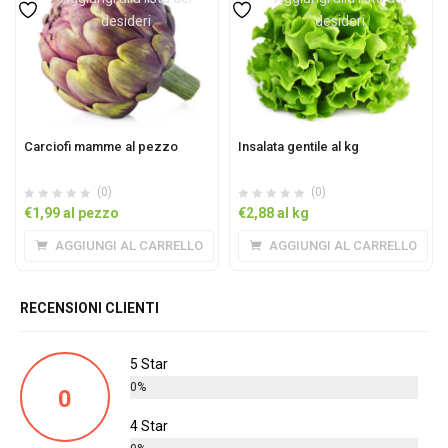
desideri
desideri
Carciofi mamme al pezzo
Insalata gentile al kg
(0)
(0)
€
1,99
al pezzo
€
2,88
al kg
AGGIUNGI AL CARRELLO
AGGIUNGI AL CARRELLO
RECENSIONI CLIENTI
5 Star
0%
0
4 Star