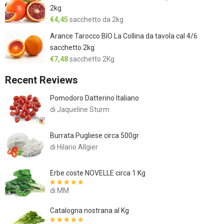
2kg
€
4,45
sacchetto da 2kg
Arance Tarocco BIO La Collina da tavola cal 4/6
sacchetto 2kg
€
7,48
sacchetto 2Kg
Recent Reviews
Pomodoro Datterino Italiano
di Jaqueline Sturm
Burrata Pugliese circa 500gr
di Hilario Allgier
Erbe coste NOVELLE circa 1 Kg
di MM
Valutato
5
su
5
Catalogna nostrana al Kg