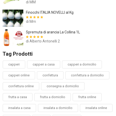
di MM
Valutato
5
su
5
Finocchi ITALIA NOVELLI al Kg
di Mm
Valutato
5
su
5
Spremuta di arancia La Collina 1L
di Alberto Antonelli 2
Valutato
5
su
5
Tag Prodotti
capperi
capperi a casa
capperi a domicilio
capperi online
confettura
confettura a domicilio
confettura online
consegna a domicilio
frutta a casa
frutta a domicilio
frutta online
insalata a casa
insalata a domicilio
insalata online