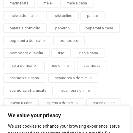
marmellata
mele
mele a casa
mele a domicilio
mele online
patate
patate a domicilio
peperoni
peperoni a casa
peperoni a domicilio
pomodoro
pomodoro di sicilia
riso
riso a casa
riso a domicilio
riso online
scamorza
scamorza a casa.
scamorza a domicilio
scamorza affumicata
scamorza online
spesa a casa
spesa a domicilio
spesa online
We value your privacy
taralli
verdura a casa
verdura a domicilio
We use cookies to enhance your browsing experience, serve
verdure a casa
verdure a domicilio
zenzero