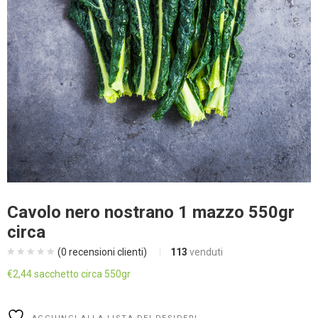
Cavolo nero nostrano 1 mazzo 550gr
circa
(
0
recensioni clienti)
113
venduti
€
2,44
sacchetto circa 550gr
Alternative: