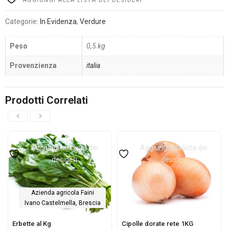
AGGIUNGI ALLA LISTA DEI DESIDERI
Categorie:
In Evidenza
,
Verdure
Peso
0,5 kg
Provenzienza
italia
Prodotti Correlati
Aggiungi alla lista dei
Aggiungi alla lista dei
desideri
desideri
Azienda agricola Faini
Ivano Castelmella, Brescia
Erbette al Kg
Cipolle dorate rete 1KG