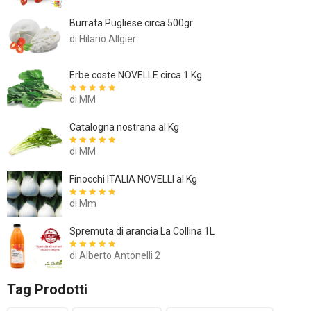
Burrata Pugliese circa 500gr
di Hilario Allgier
Erbe coste NOVELLE circa 1 Kg
di MM
Valutato
5
su
5
Catalogna nostrana al Kg
di MM
Valutato
5
su
5
Finocchi ITALIA NOVELLI al Kg
di Mm
Valutato
5
su
5
Spremuta di arancia La Collina 1L
di Alberto Antonelli 2
Valutato
5
su
5
Tag Prodotti