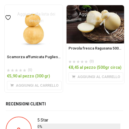
Aggiungi alla lista dei
Aggiungi alla lista dei
desideri
desideri
Provola fresca Ragusana 500GR circa
Scamorza affumicata Pugliese al pezzo 300gr
(0)
€
8,45
al pezzo (500gr circa)
(0)
€
5,90
al pezzo (300 gr)
AGGIUNGI AL CARRELLO
AGGIUNGI AL CARRELLO
RECENSIONI CLIENTI
5 Star
0%