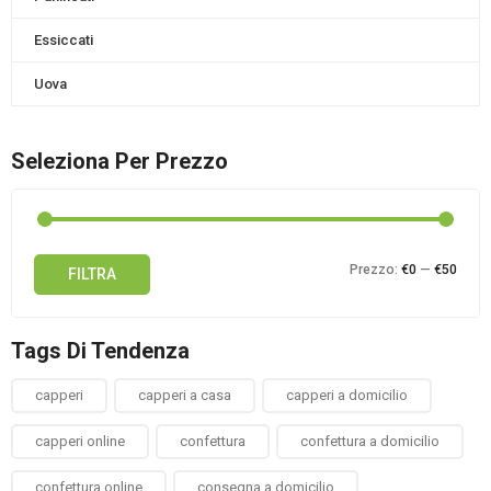
Essiccati
Uova
Seleziona Per Prezzo
Prez
Prez
Prezzo:
€0
—
€50
FILTRA
Min
Max
Tags Di Tendenza
capperi
capperi a casa
capperi a domicilio
capperi online
confettura
confettura a domicilio
confettura online
consegna a domicilio