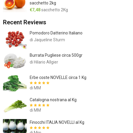
sacchetto 2kg
€
7,48
sacchetto 2Kg
Recent Reviews
Pomodoro Datterino Italiano
di Jaqueline Sturm
Burrata Pugliese circa 500gr
di Hilario Allgier
Erbe coste NOVELLE circa 1 Kg
di MM
Valutato
5
su
5
Catalogna nostrana al Kg
di MM
Valutato
5
su
5
Finocchi ITALIA NOVELLI al Kg
di Mm
Valutato
5
su