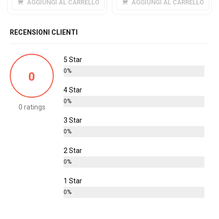
AGGIUNGI AL CARRELLO
AGGIUNGI AL CARRELLO
originale
attuale
era:
è:
€3,55.
€2,75.
RECENSIONI CLIENTI
5 Star
0%
0
4 Star
0%
0 ratings
3 Star
0%
2 Star
0%
1 Star
0%