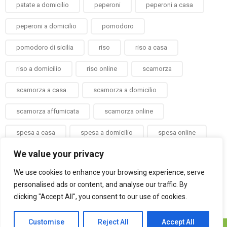
patate a domicilio
peperoni
peperoni a casa
peperoni a domicilio
pomodoro
pomodoro di sicilia
riso
riso a casa
riso a domicilio
riso online
scamorza
scamorza a casa.
scamorza a domicilio
scamorza affumicata
scamorza online
spesa a casa
spesa a domicilio
spesa online
We value your privacy
taralli
verdura a casa
verdura a domicilio
We use cookies to enhance your browsing experience, serve
verdure a casa
verdure a domicilio
zenzero
personalised ads or content, and analyse our traffic. By
zenzero a domicilio
clicking "Accept All", you consent to our use of cookies.
Customise
Reject All
Accept All