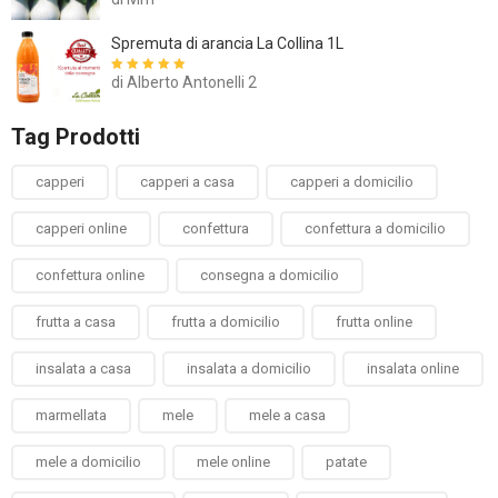
5
Spremuta di arancia La Collina 1L
di Alberto Antonelli 2
Valutato
5
su
5
Tag Prodotti
capperi
capperi a casa
capperi a domicilio
capperi online
confettura
confettura a domicilio
confettura online
consegna a domicilio
frutta a casa
frutta a domicilio
frutta online
insalata a casa
insalata a domicilio
insalata online
marmellata
mele
mele a casa
mele a domicilio
mele online
patate