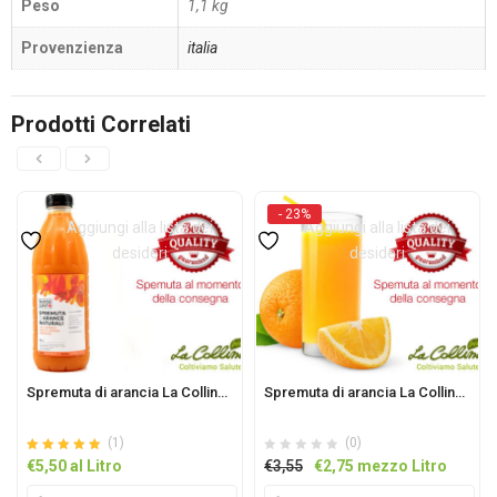
Peso
1,1 kg
Provenzienza
italia
Prodotti Correlati
- 23%
Aggiungi alla lista dei
Aggiungi alla lista dei
desideri
desideri
Spremuta di arancia La Collina 1L
Spremuta di arancia La Collina 0,5L
(1)
(0)
Valutato
su 5
Il
Il
€
5,50
al Litro
€
3,55
€
2,75
mezzo Litro
5.00
prezzo
prezzo