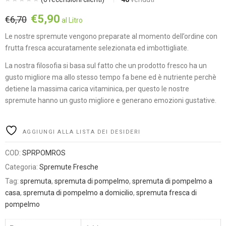
Il
Il
€
5,90
€
6,70
al Litro
prezzo
prezzo
Le nostre spremute vengono preparate al momento dell’ordine con
originale
attuale
frutta fresca accuratamente selezionata ed imbottigliate.
era:
è:
€6,70.
€5,90.
La nostra filosofia si basa sul fatto che un prodotto fresco ha un
gusto migliore ma allo stesso tempo fa bene ed è nutriente perchè
detiene la massima carica vitaminica, per questo le nostre
spremute hanno un gusto migliore e generano emozioni gustative.
Alternative:
AGGIUNGI ALLA LISTA DEI DESIDERI
COD:
SPRPOMROS
Categoria:
Spremute Fresche
Tag:
spremuta
,
spremuta di pompelmo
,
spremuta di pompelmo a
casa
,
spremuta di pompelmo a domicilio
,
spremuta fresca di
pompelmo