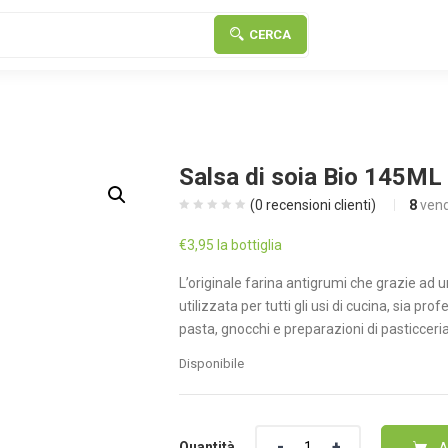
CERCA
Salsa di soia Bio 145ML
(
0
recensioni clienti)
8
vend
€
3,95
la bottiglia
L’originale farina antigrumi che grazie ad 
utilizzata per tutti gli usi di cucina, sia p
pasta, gnocchi e preparazioni di pasticceria
Disponibile
Quantità
Quantità
A