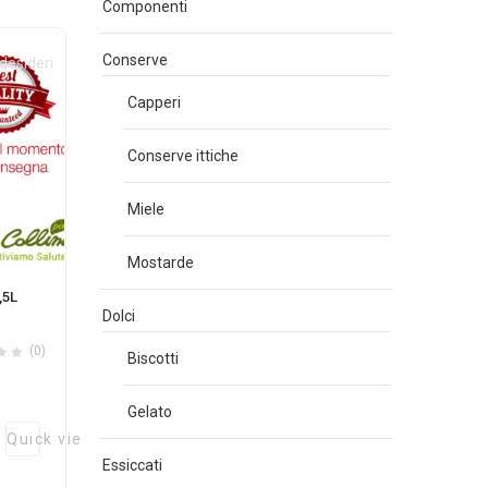
Componenti
Conserve
 desideri
Capperi
Conserve ittiche
Miele
Mostarde
,5L
Dolci
(0)
Biscotti
Gelato
Quick view
Essiccati