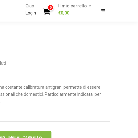
Ciao
Il mio carrello
0
Login
€
0,00
uti
una costante calibratura antigrani permette di essere
rofessionali che domestici. Particolarmente indicata per
.
Alternative:
GGIUNGI AL CARRELLO