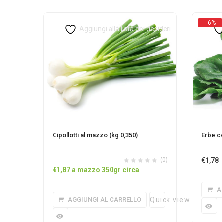
- 6%
Aggiungi alla lista dei desideri
Cipollotti al mazzo (kg 0,350)
Erbe c
(0)
€
1,78
€
1,87
a mazzo 350gr circa
A
AGGIUNGI AL CARRELLO
Quick view