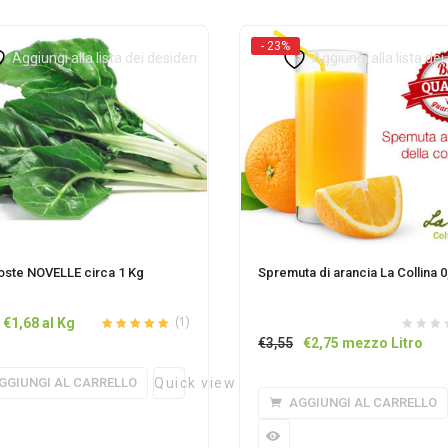
- 23%
Aggiungi alla lista dei desideri
Aggiungi alla lista dei
oste NOVELLE circa 1 Kg
Spremuta di arancia La Collina 0
Il
Il
€
1,68
al Kg
(1)
Valutato
5.00
Il
Il
€
3,55
€
2,75
mezzo Litro
prezzo
prezzo
su 5
prezzo
prezzo
originale
attuale
GGIUNGI AL CARRELLO
Quick view
originale
attuale
era:
è:
AGGIUNGI AL CARRELLO
era:
è:
€1,78.
€1,68.
€3,55.
€2,75.