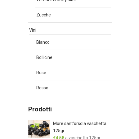
Zucche
Vini
Bianco
Bollicine
Rosè
Rosso
Prodotti
More sant'orsola vaschetta
125gr
€
4,58
a vaschetta 125gr