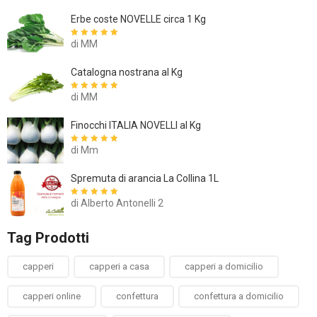
Erbe coste NOVELLE circa 1 Kg
di MM
Valutato
5
su
5
Catalogna nostrana al Kg
di MM
Valutato
5
su
5
Finocchi ITALIA NOVELLI al Kg
di Mm
Valutato
5
su
5
Spremuta di arancia La Collina 1L
di Alberto Antonelli 2
Valutato
5
su
5
Tag Prodotti
capperi
capperi a casa
capperi a domicilio
capperi online
confettura
confettura a domicilio