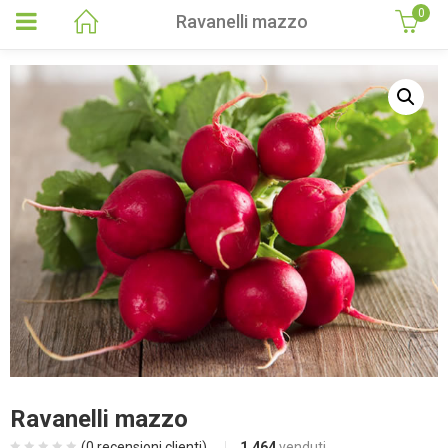
0
Ravanelli mazzo
Ravanelli mazzo
(
0
recensioni clienti)
1.464
venduti