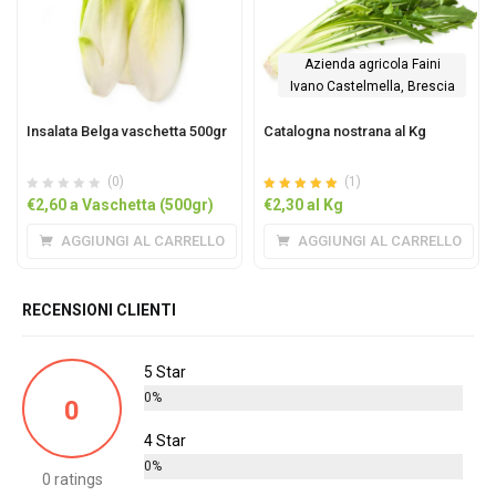
Azienda agricola Faini
Ivano Castelmella, Brescia
Insalata Belga vaschetta 500gr
Catalogna nostrana al Kg
(0)
(1)
Valutato
su 5
€
2,60
a Vaschetta (500gr)
€
2,30
al Kg
5.00
AGGIUNGI AL CARRELLO
AGGIUNGI AL CARRELLO
RECENSIONI CLIENTI
5 Star
0%
0
4 Star
0%
0 ratings