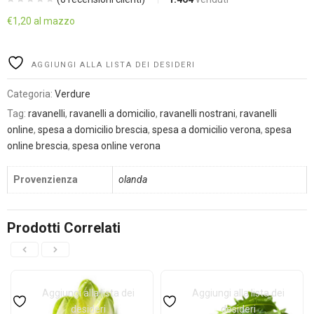
€
1,20
al mazzo
Alternative:
AGGIUNGI ALLA LISTA DEI DESIDERI
Categoria:
Verdure
Tag:
ravanelli
,
ravanelli a domicilio
,
ravanelli nostrani
,
ravanelli
online
,
spesa a domicilio brescia
,
spesa a domicilio verona
,
spesa
online brescia
,
spesa online verona
Provenzienza
olanda
Prodotti Correlati
Aggiungi alla lista dei
Aggiungi alla lista dei
desideri
desideri