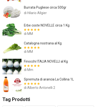
Burrata Pugliese circa 500gr
di Hilario Allgier
Erbe coste NOVELLE circa 1 Kg
di MM
Valutato
5
su
5
Catalogna nostrana al Kg
di MM
Valutato
5
su
5
Finocchi ITALIA NOVELLI al Kg
di Mm
Valutato
5
su
5
Spremuta di arancia La Collina 1L
di Alberto Antonelli 2
Valutato
5
su
5
Tag Prodotti