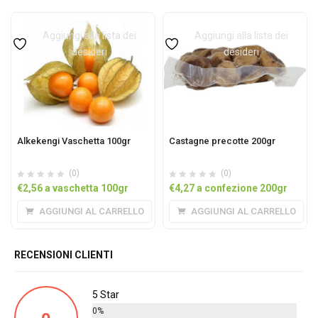
Aggiungi alla lista dei
Aggiungi alla lista dei
desideri
desideri
Alkekengi Vaschetta 100gr
Castagne precotte 200gr
(0)
(0)
€
2,56
a vaschetta 100gr
€
4,27
a confezione 200gr
AGGIUNGI AL CARRELLO
AGGIUNGI AL CARRELLO
RECENSIONI CLIENTI
5 Star
0%