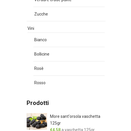
Zucche
Vini
Bianco
Bollicine
Rosè
Rosso
Prodotti
More sant'orsola vaschetta
125gr
€
4,58
a vaschetta 125gr