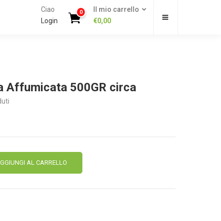
Ciao
Il mio carrello
0
Login
€
0,00
a Affumicata 500GR circa
uti
Alternative:
GGIUNGI AL CARRELLO