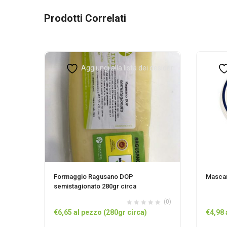
Prodotti Correlati
Aggiungi alla lista dei desideri
Formaggio Ragusano DOP
Mascar
semistagionato 280gr circa
(0)
€
6,65
al pezzo (280gr circa)
€
4,98