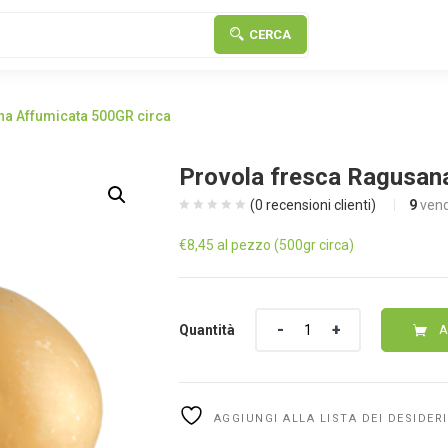
CERCA
na Affumicata 500GR circa
Provola fresca Ragusan
(
0
recensioni clienti)
9
vend
€
8,45
al pezzo (500gr circa)
Quantità
Quantità
A
AGGIUNGI ALLA LISTA DEI DESIDERI