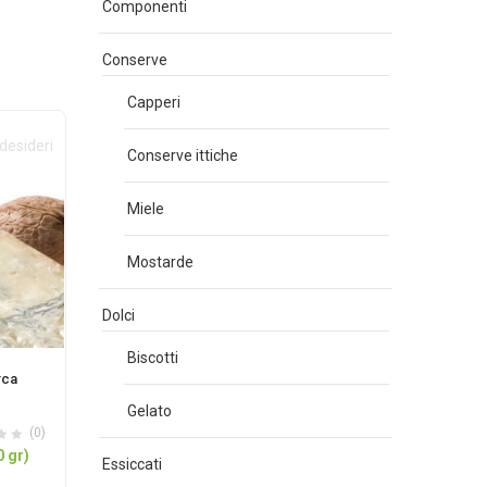
Componenti
Conserve
Capperi
 desideri
Conserve ittiche
Miele
Mostarde
Dolci
Biscotti
rca
Gelato
(0)
0 gr)
Essiccati