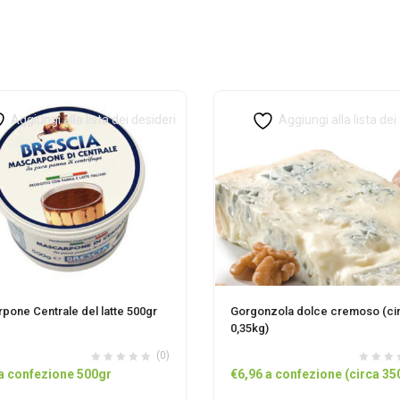
Aggiungi alla lista dei desideri
Aggiungi alla lista dei
pone Centrale del latte 500gr
Gorgonzola dolce cremoso (ci
0,35kg)
(0)
a confezione 500gr
€
6,96
a confezione (circa 35