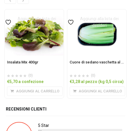
Aggiungi alla lista dei
Aggiungi alla lista dei
desideri
desideri
Insalata Mix 400gr
Cuore di sedano vaschetta al pezzo (oltre 0,5 circa)
(0)
(0)
€
5,70
a confezione
€
3,28
al pezzo (kg 0,5 circa)
AGGIUNGI AL CARRELLO
AGGIUNGI AL CARRELLO
RECENSIONI CLIENTI
5 Star