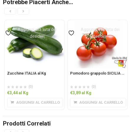
Potrebbe Piacerti Anche…
Aggiungi alla lista dei
Aggiungi alla lista dei
desideri
desideri
Zucchine ITALIA al Kg
Pomodoro grappolo SICILIA al Kg
(0)
(0)
€
3,44
al Kg
€
3,89
al Kg
AGGIUNGI AL CARRELLO
AGGIUNGI AL CARRELLO
Prodotti Correlati