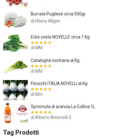
Burrata Pugliese circa 500gr
di Hilario Allgier
Erbe coste NOVELLE circa 1 Kg
di MM
Valutato
5
su
5
Catalogna nostrana al Kg
di MM
Valutato
5
su
5
Finocchi ITALIA NOVELLI al Kg
di Mm
Valutato
5
su
5
Spremuta di arancia La Collina 1L
di Alberto Antonelli 2
Valutato
5
su
5
Tag Prodotti