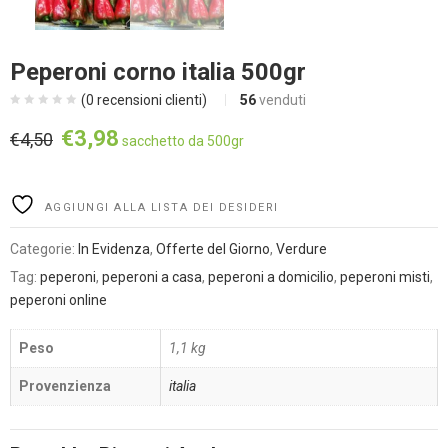
Peperoni corno italia 500gr
(
0
recensioni clienti)
56
venduti
Il
Il
€
3,98
€
4,50
sacchetto da 500gr
prezzo
prezzo
originale
attuale
Alternative:
era:
è:
AGGIUNGI ALLA LISTA DEI DESIDERI
€4,50.
€3,98.
Categorie:
In Evidenza
,
Offerte del Giorno
,
Verdure
Tag:
peperoni
,
peperoni a casa
,
peperoni a domicilio
,
peperoni misti
,
peperoni online
Peso
1,1 kg
Provenzienza
italia