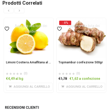
Prodotti Correlati
- 8%
Aggiungi alla lista dei
Aggiungi alla lista dei
desideri
desideri
Limoni Costiera Amalfitana al Kg
Topinambur confezione 500gr
(0)
(0)
Il
Il
€
4,49
al kg
€
1,78
€
1,63
a confezione
prezzo
prezzo
AGGIUNGI AL CARRELLO
AGGIUNGI AL CARRELLO
originale
attuale
era:
è:
€1,78.
€1,63.
RECENSIONI CLIENTI