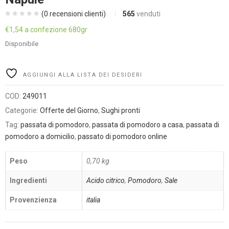
(
0
recensioni clienti)
565
venduti
€
1,54
a confezione 680gr
Disponibile
Alternative:
AGGIUNGI ALLA LISTA DEI DESIDERI
COD:
249011
Categorie:
Offerte del Giorno
,
Sughi pronti
Tag:
passata di pomodoro
,
passata di pomodoro a casa
,
passata di
pomodoro a domicilio
,
passato di pomodoro online
Peso
0,70 kg
Ingredienti
Acido citrico
,
Pomodoro
,
Sale
Provenzienza
italia