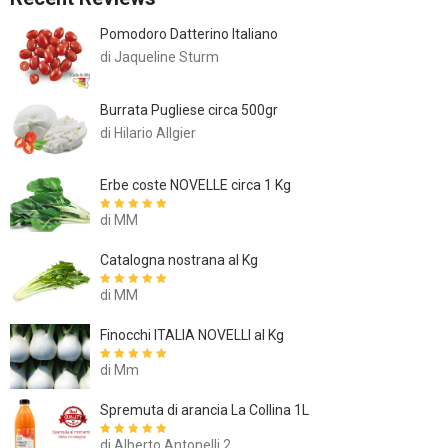
Pomodoro Datterino Italiano
di Jaqueline Sturm
Burrata Pugliese circa 500gr
di Hilario Allgier
Erbe coste NOVELLE circa 1 Kg
di MM
Valutato
5
su
5
Catalogna nostrana al Kg
di MM
Valutato
5
su
5
Finocchi ITALIA NOVELLI al Kg
di Mm
Valutato
5
su
5
Spremuta di arancia La Collina 1L
di Alberto Antonelli 2
Valutato
5
su