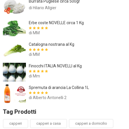
Burrata Pugliese circa 500gr
di Hilario Allgier
Erbe coste NOVELLE circa 1 Kg
di MM
Valutato
5
su
5
Catalogna nostrana al Kg
di MM
Valutato
5
su
5
Finocchi ITALIA NOVELLI al Kg
di Mm
Valutato
5
su
5
Spremuta di arancia La Collina 1L
di Alberto Antonelli 2
Valutato
5
su
5
Tag Prodotti
capperi
capperi a casa
capperi a domicilio