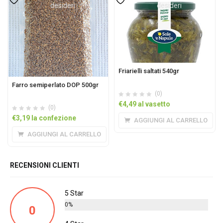
desideri
desideri
Friarielli saltati 540gr
Farro semiperlato DOP 500gr
(0)
€
4,49
al vasetto
(0)
€
3,19
la confezione
AGGIUNGI AL CARRELLO
AGGIUNGI AL CARRELLO
RECENSIONI CLIENTI
5 Star
0%
0