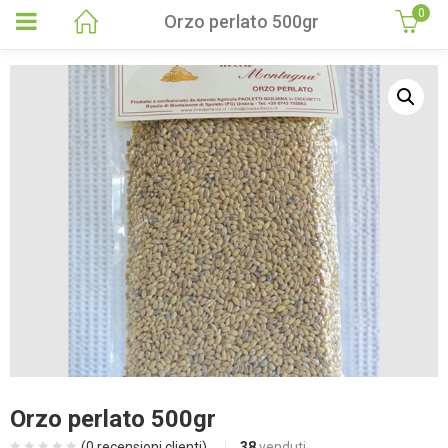
0
Orzo perlato 500gr
Orzo perlato 500gr
(
0
recensioni clienti)
38
venduti