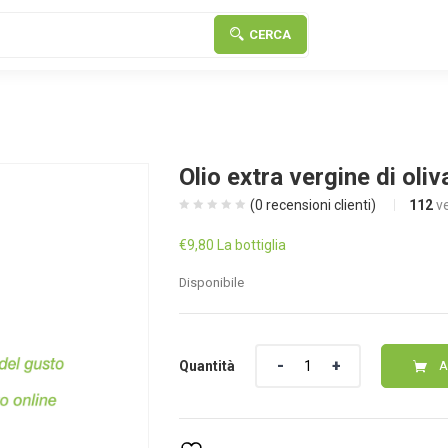
CERCA
Olio extra vergine di oliv
(
0
recensioni clienti)
112
v
€
9,80
La bottiglia
Disponibile
Quantità
Quantità
A