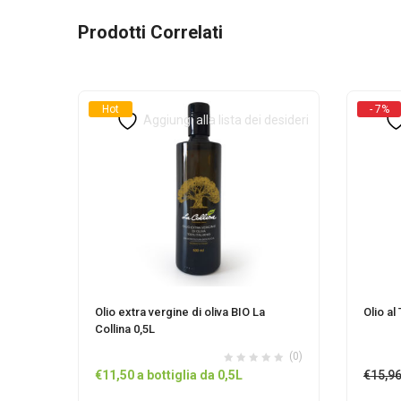
Prodotti Correlati
Hot
- 7%
Aggiungi alla lista dei desideri
Olio extra vergine di oliva BIO La
Olio al
Collina 0,5L
(0)
€
11,50
a bottiglia da 0,5L
€
15,9