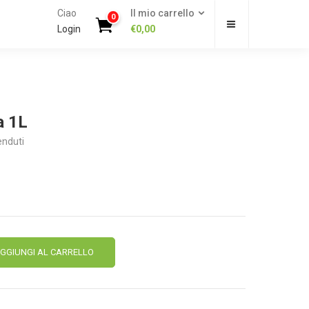
Ciao
Il mio carrello
0
Login
€
0,00
a 1L
enduti
Alternative:
GGIUNGI AL CARRELLO