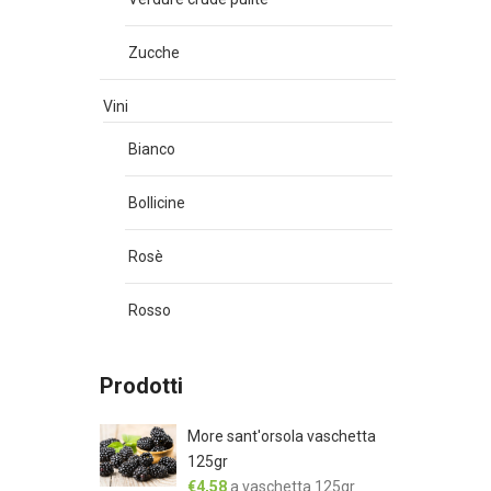
Zucche
Vini
Bianco
Bollicine
Rosè
Rosso
Prodotti
More sant'orsola vaschetta
125gr
€
4,58
a vaschetta 125gr