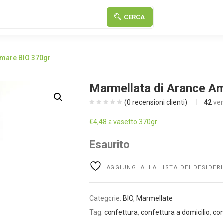
CERCA
Amare BIO 370gr
Marmellata di Arance A
(
0
recensioni clienti)
42
ven
€
4,48
a vasetto 370gr
Esaurito
AGGIUNGI ALLA LISTA DEI DESIDERI
Categorie:
BIO
,
Marmellate
Tag:
confettura
,
confettura a domicilio
,
con