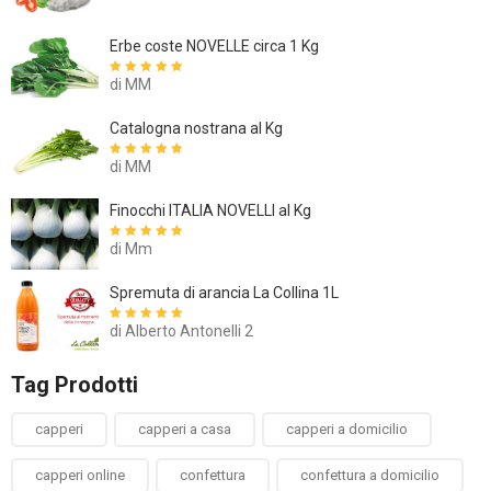
Erbe coste NOVELLE circa 1 Kg
di MM
Valutato
5
su
5
Catalogna nostrana al Kg
di MM
Valutato
5
su
5
Finocchi ITALIA NOVELLI al Kg
di Mm
Valutato
5
su
5
Spremuta di arancia La Collina 1L
di Alberto Antonelli 2
Valutato
5
su
5
Tag Prodotti
capperi
capperi a casa
capperi a domicilio
capperi online
confettura
confettura a domicilio