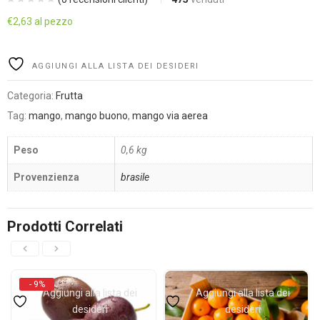
€
2,63
al pezzo
Alternative:
AGGIUNGI ALLA LISTA DEI DESIDERI
Categoria:
Frutta
Tag:
mango
,
mango buono
,
mango via aerea
Peso
0,6 kg
Provenzienza
brasile
Prodotti Correlati
- 9%
Aggiungi alla lista dei
Aggiungi alla lista dei
desideri
desideri