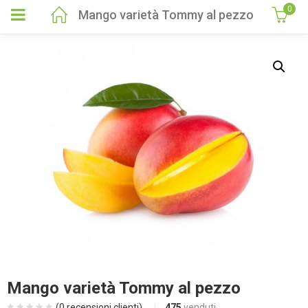
0
Mango varietà Tommy al pezzo
Mango varietà Tommy al pezzo
(
0
recensioni clienti)
475
venduti