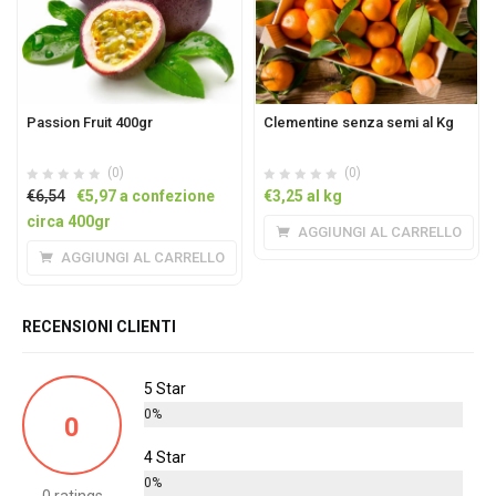
Passion Fruit 400gr
Clementine senza semi al Kg
(0)
(0)
Il
Il
€
6,54
€
5,97
a confezione
€
3,25
al kg
prezzo
prezzo
circa 400gr
AGGIUNGI AL CARRELLO
originale
attuale
AGGIUNGI AL CARRELLO
era:
è:
€6,54.
€5,97.
RECENSIONI CLIENTI
5 Star
0%
0
4 Star
0%
0 ratings