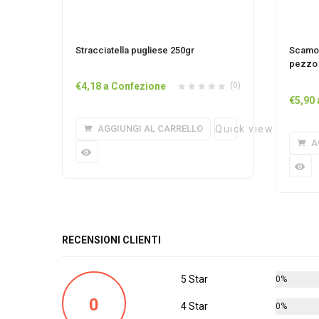
Stracciatella pugliese 250gr
Scamor
pezzo 
€
4,18
a Confezione
(0)
€
5,90
AGGIUNGI AL CARRELLO
Quick view
A
RECENSIONI CLIENTI
5 Star
0%
0
4 Star
0%