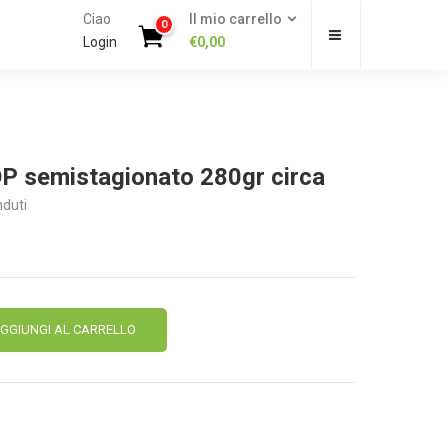
Ciao
Il mio carrello
0
Login
€
0,00
 semistagionato 280gr circa
duti
Alternative:
GGIUNGI AL CARRELLO