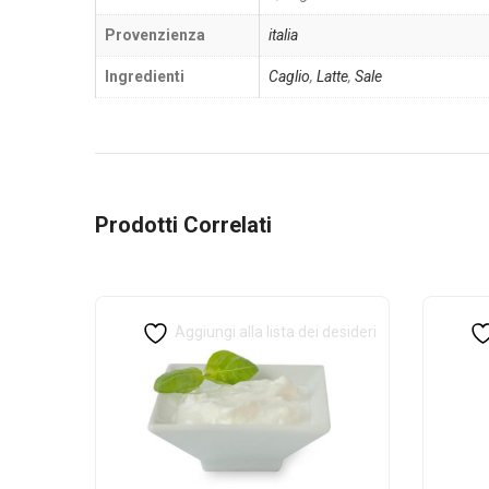
Provenzienza
italia
Ingredienti
Caglio
,
Latte
,
Sale
Prodotti Correlati
Aggiungi alla lista dei desideri