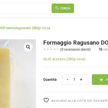
CERCA
OP semistagionato 280gr circa
Formaggio Ragusano DOP
(
0
recensioni clienti)
15
ven
€
6,65
al pezzo (280gr circa)
Quantità
Quantità
A
AGGIUNGI ALLA LISTA DEI DESIDERI