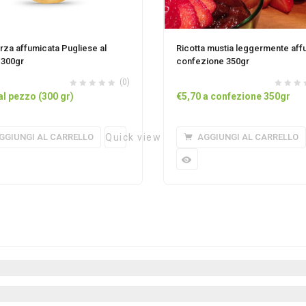
za affumicata Pugliese al
Ricotta mustia leggermente aff
300gr
confezione 350gr
(0)
al pezzo (300 gr)
€
5,70
a confezione 350gr
GGIUNGI AL CARRELLO
Quick view
AGGIUNGI AL CARRELLO