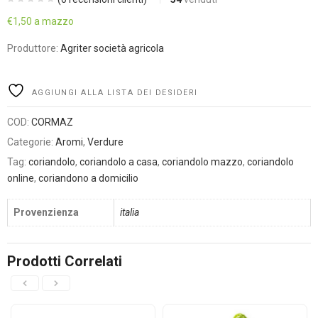
€
1,50
a mazzo
Produttore:
Agriter società agricola
Alternative:
AGGIUNGI ALLA LISTA DEI DESIDERI
COD:
CORMAZ
Categorie:
Aromi
,
Verdure
Tag:
coriandolo
,
coriandolo a casa
,
coriandolo mazzo
,
coriandolo
online
,
coriandono a domicilio
Provenzienza
italia
Prodotti Correlati