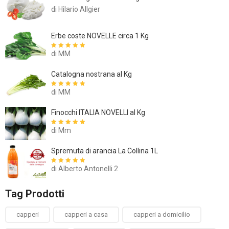
di Hilario Allgier
Erbe coste NOVELLE circa 1 Kg
di MM
Valutato
5
su
5
Catalogna nostrana al Kg
di MM
Valutato
5
su
5
Finocchi ITALIA NOVELLI al Kg
di Mm
Valutato
5
su
5
Spremuta di arancia La Collina 1L
di Alberto Antonelli 2
Valutato
5
su
5
Tag Prodotti
capperi
capperi a casa
capperi a domicilio