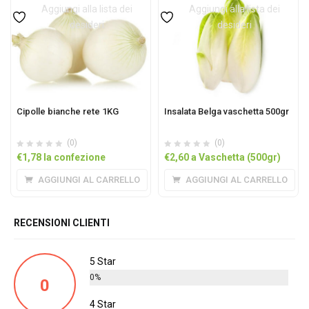
Aggiungi alla lista dei
Aggiungi alla lista dei
desideri
desideri
Cipolle bianche rete 1KG
Insalata Belga vaschetta 500gr
(0)
(0)
€
1,78
la confezione
€
2,60
a Vaschetta (500gr)
AGGIUNGI AL CARRELLO
AGGIUNGI AL CARRELLO
RECENSIONI CLIENTI
5 Star
0%
0
4 Star