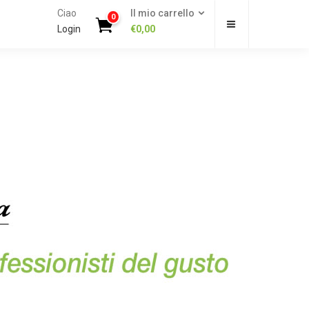
Ciao
Il mio carrello
0
Login
€
0,00