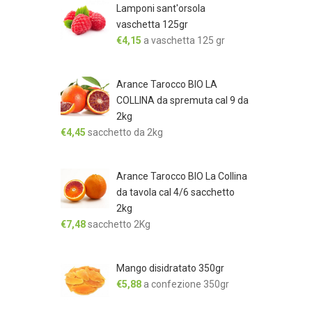
Lamponi sant'orsola
vaschetta 125gr
€
4,15
a vaschetta 125 gr
Arance Tarocco BIO LA
COLLINA da spremuta cal 9 da
2kg
€
4,45
sacchetto da 2kg
Arance Tarocco BIO La Collina
da tavola cal 4/6 sacchetto
2kg
€
7,48
sacchetto 2Kg
Mango disidratato 350gr
€
5,88
a confezione 350gr