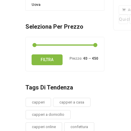
Uova
A
Quick
Seleziona Per Prezzo
Prezzo
Prezzo
Prezzo:
€0
—
€50
FILTRA
Min
Max
Tags Di Tendenza
capperi
capperi a casa
capperi a domicilio
capperi online
confettura