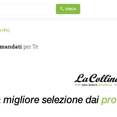
CERCA
e (4%)
mandati
per Te