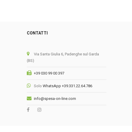
CONTATTI
0
Via Santa Giulia 6, Padenghe sul Garda
(BS)
+39 030 99 00 397
Solo
WhatsApp +39.331.22.64.786
info@spesa-on-line.com