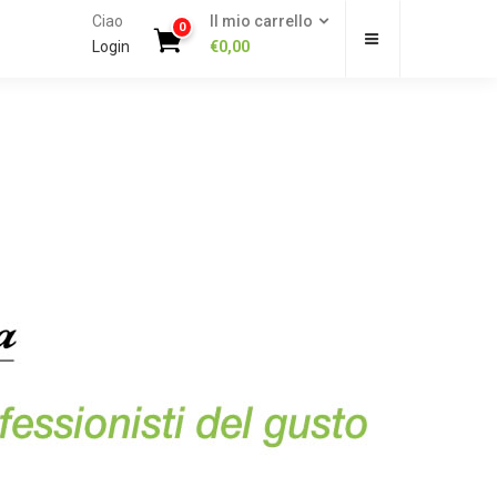
Ciao
Il mio carrello
0
Login
€
0,00