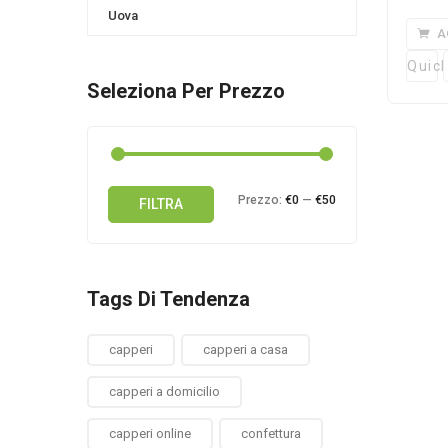
Uova
A
Quick
Seleziona Per Prezzo
Prezzo
Prezzo
Prezzo:
€0
—
€50
FILTRA
Min
Max
Tags Di Tendenza
capperi
capperi a casa
capperi a domicilio
capperi online
confettura