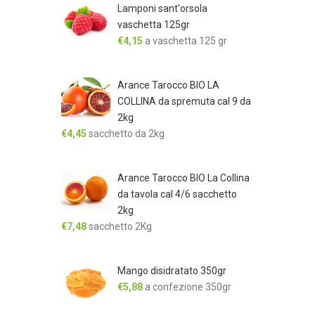
Lamponi sant'orsola
vaschetta 125gr
€
4,15
a vaschetta 125 gr
Arance Tarocco BIO LA
COLLINA da spremuta cal 9 da
2kg
€
4,45
sacchetto da 2kg
Arance Tarocco BIO La Collina
da tavola cal 4/6 sacchetto
2kg
€
7,48
sacchetto 2Kg
Mango disidratato 350gr
€
5,88
a confezione 350gr