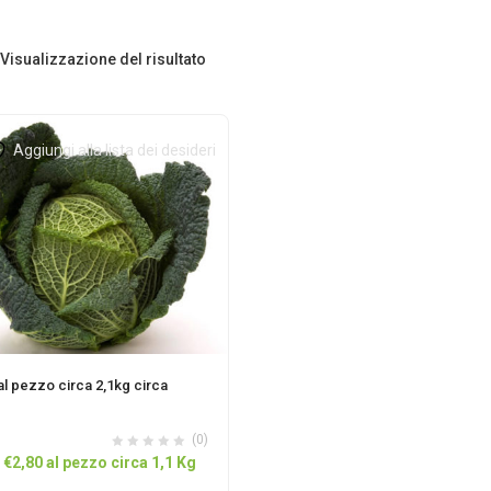
Visualizzazione del risultato
Aggiungi alla lista dei desideri
al pezzo circa 2,1kg circa
(0)
Il
Il
€
2,80
al pezzo circa 1,1 Kg
prezzo
prezzo