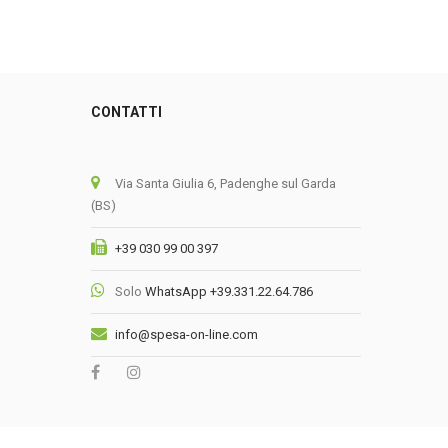
CONTATTI
0
Via Santa Giulia 6, Padenghe sul Garda
(BS)
+39 030 99 00 397
Solo
WhatsApp +39.331.22.64.786
info@spesa-on-line.com