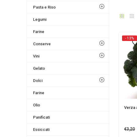
Pasta e Riso
Legumi
Farine
- 13%
Conserve
Vini
Gelato
Dolci
Farine
Olio
Verza 
Panificati
€
3,20
Essiccati