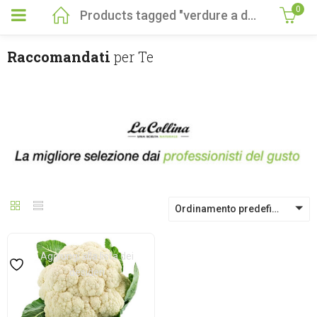
0
Products tagged "verdure a domicilio verdure fresche a domicilio"
Raccomandati
per Te
Ordinamento predefinito
Aggiungi alla lista dei
desideri