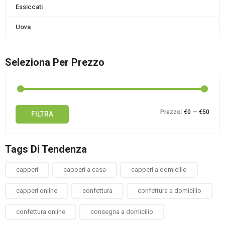
Essiccati
Uova
Seleziona Per Prezzo
Prez
Prez
Prezzo:
€0
—
€50
FILTRA
Min
Max
Tags Di Tendenza
capperi
capperi a casa
capperi a domicilio
capperi online
confettura
confettura a domicilio
confettura online
consegna a domicilio