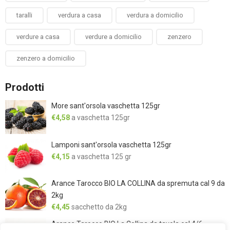
taralli
verdura a casa
verdura a domicilio
verdure a casa
verdure a domicilio
zenzero
zenzero a domicilio
Prodotti
More sant'orsola vaschetta 125gr
€
4,58
a vaschetta 125gr
Lamponi sant'orsola vaschetta 125gr
€
4,15
a vaschetta 125 gr
Arance Tarocco BIO LA COLLINA da spremuta cal 9 da
2kg
€
4,45
sacchetto da 2kg
Arance Tarocco BIO La Collina da tavola cal 4/6