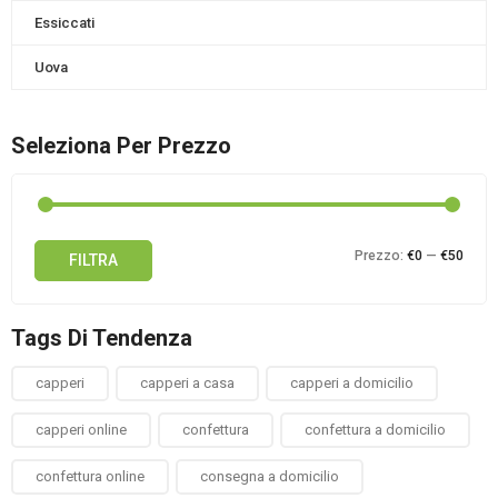
Essiccati
Uova
Seleziona Per Prezzo
Prez
Prez
Prezzo:
€0
—
€50
FILTRA
Min
Max
Tags Di Tendenza
capperi
capperi a casa
capperi a domicilio
capperi online
confettura
confettura a domicilio
confettura online
consegna a domicilio