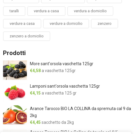
taralli
verdura a casa
verdura a domicilio
verdure a casa
verdure a domicilio
zenzero
zenzero a domicilio
Prodotti
More sant'orsola vaschetta 125gr
€
4,58
a vaschetta 125gr
Lamponi sant'orsola vaschetta 125gr
€
4,15
a vaschetta 125 gr
Arance Tarocco BIO LA COLLINA da spremuta cal 9 da
2kg
€
4,45
sacchetto da 2kg
Arance Tarocco BIO La Collina da tavola cal 4/6