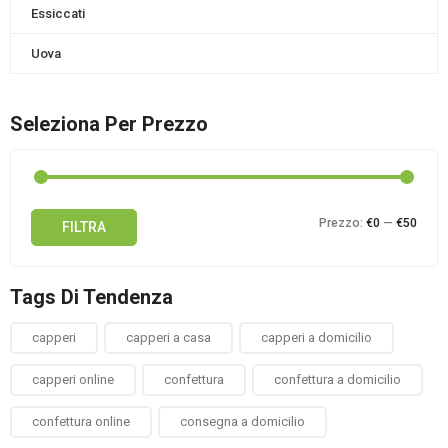
Essiccati
Uova
Seleziona Per Prezzo
Prez
Prez
Prezzo:
€0
—
€50
FILTRA
Min
Max
Tags Di Tendenza
capperi
capperi a casa
capperi a domicilio
capperi online
confettura
confettura a domicilio
confettura online
consegna a domicilio