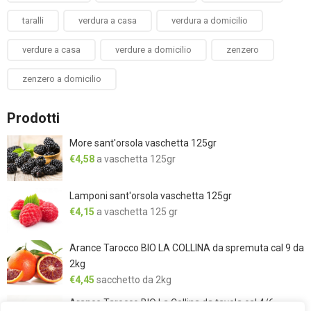
taralli
verdura a casa
verdura a domicilio
verdure a casa
verdure a domicilio
zenzero
zenzero a domicilio
Prodotti
More sant'orsola vaschetta 125gr
€
4,58
a vaschetta 125gr
Lamponi sant'orsola vaschetta 125gr
€
4,15
a vaschetta 125 gr
Arance Tarocco BIO LA COLLINA da spremuta cal 9 da
2kg
€
4,45
sacchetto da 2kg
Arance Tarocco BIO La Collina da tavola cal 4/6