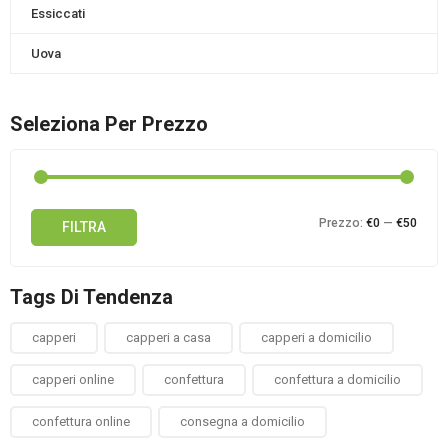
Essiccati
Uova
Seleziona Per Prezzo
Prez
Prez
Prezzo:
€0
—
€50
FILTRA
Min
Max
Tags Di Tendenza
capperi
capperi a casa
capperi a domicilio
capperi online
confettura
confettura a domicilio
confettura online
consegna a domicilio