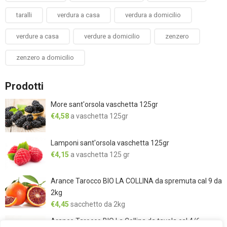
taralli
verdura a casa
verdura a domicilio
verdure a casa
verdure a domicilio
zenzero
zenzero a domicilio
Prodotti
More sant'orsola vaschetta 125gr
€
4,58
a vaschetta 125gr
Lamponi sant'orsola vaschetta 125gr
€
4,15
a vaschetta 125 gr
Arance Tarocco BIO LA COLLINA da spremuta cal 9 da
2kg
€
4,45
sacchetto da 2kg
Arance Tarocco BIO La Collina da tavola cal 4/6