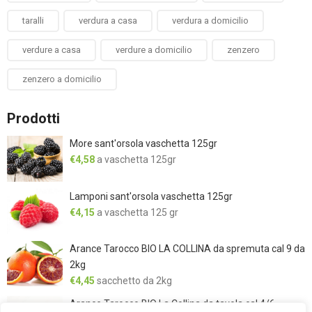
taralli
verdura a casa
verdura a domicilio
verdure a casa
verdure a domicilio
zenzero
zenzero a domicilio
Prodotti
More sant'orsola vaschetta 125gr
€
4,58
a vaschetta 125gr
Lamponi sant'orsola vaschetta 125gr
€
4,15
a vaschetta 125 gr
Arance Tarocco BIO LA COLLINA da spremuta cal 9 da
2kg
€
4,45
sacchetto da 2kg
Arance Tarocco BIO La Collina da tavola cal 4/6