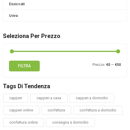
Essiccati
Uova
Seleziona Per Prezzo
Prez
Prez
Prezzo:
€0
—
€50
FILTRA
Min
Max
Tags Di Tendenza
capperi
capperi a casa
capperi a domicilio
capperi online
confettura
confettura a domicilio
confettura online
consegna a domicilio