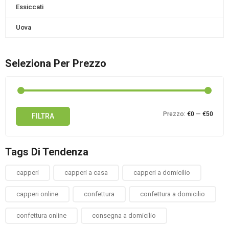
Essiccati
Uova
Seleziona Per Prezzo
Prez
Prez
Prezzo:
€0
—
€50
FILTRA
Min
Max
Tags Di Tendenza
capperi
capperi a casa
capperi a domicilio
capperi online
confettura
confettura a domicilio
confettura online
consegna a domicilio