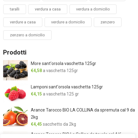
taralli
verdura a casa
verdura a domicilio
verdure a casa
verdure a domicilio
zenzero
zenzero a domicilio
Prodotti
More sant'orsola vaschetta 125gr
€
4,58
a vaschetta 125gr
Lamponi sant'orsola vaschetta 125gr
€
4,15
a vaschetta 125 gr
Arance Tarocco BIO LA COLLINA da spremuta cal 9 da
2kg
€
4,45
sacchetto da 2kg
Arance Tarocco BIO La Collina da tavola cal 4/6