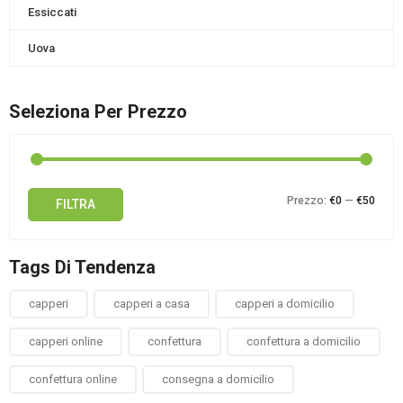
Essiccati
Uova
Seleziona Per Prezzo
Prez
Prez
Prezzo:
€0
—
€50
FILTRA
Min
Max
Tags Di Tendenza
capperi
capperi a casa
capperi a domicilio
capperi online
confettura
confettura a domicilio
confettura online
consegna a domicilio