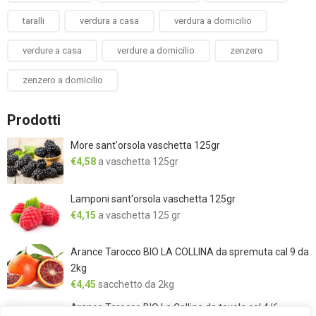
taralli
verdura a casa
verdura a domicilio
verdure a casa
verdure a domicilio
zenzero
zenzero a domicilio
Prodotti
More sant'orsola vaschetta 125gr
€
4,58
a vaschetta 125gr
Lamponi sant'orsola vaschetta 125gr
€
4,15
a vaschetta 125 gr
Arance Tarocco BIO LA COLLINA da spremuta cal 9 da
2kg
€
4,45
sacchetto da 2kg
Arance Tarocco BIO La Collina da tavola cal 4/6