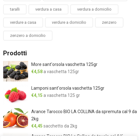
taralli
verdura a casa
verdura a domicilio
verdure a casa
verdure a domicilio
zenzero
zenzero a domicilio
Prodotti
More sant'orsola vaschetta 125gr
€
4,58
a vaschetta 125gr
Lamponi sant'orsola vaschetta 125gr
€
4,15
a vaschetta 125 gr
Arance Tarocco BIO LA COLLINA da spremuta cal 9 da
2kg
€
4,45
sacchetto da 2kg
Arance Tarocco BIO La Collina da tavola cal 4/6