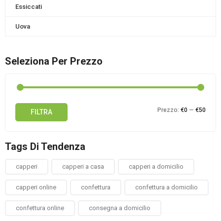
Essiccati
Uova
Seleziona Per Prezzo
Prez
Prez
Prezzo:
€0
—
€50
FILTRA
Min
Max
Tags Di Tendenza
capperi
capperi a casa
capperi a domicilio
capperi online
confettura
confettura a domicilio
confettura online
consegna a domicilio