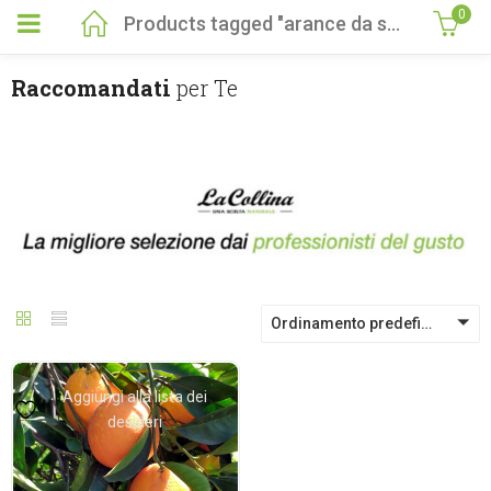
0
Products tagged "arance da spremuta online"
Raccomandati
per Te
Ordinamento predefinito
Aggiungi alla lista dei
desideri