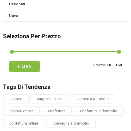
Essiccati
Uova
Seleziona Per Prezzo
Prez
Prez
Prezzo:
€0
—
€50
FILTRA
Min
Max
Tags Di Tendenza
capperi
capperi a casa
capperi a domicilio
capperi online
confettura
confettura a domicilio
confettura online
consegna a domicilio