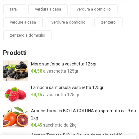
taralli
verdura a casa
verdura a domicilio
verdure a casa
verdure a domicilio
zenzero
zenzero a domicilio
Prodotti
More sant'orsola vaschetta 125gr
€
4,58
a vaschetta 125gr
Lamponi sant'orsola vaschetta 125gr
€
4,15
a vaschetta 125 gr
Arance Tarocco BIO LA COLLINA da spremuta cal 9 da
2kg
€
4,45
sacchetto da 2kg
Arance Tarocco BIO La Collina da tavola cal 4/6