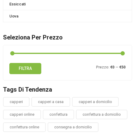
Essiccati
Uova
Seleziona Per Prezzo
Prez
Prez
Prezzo:
€0
—
€50
FILTRA
Min
Max
Tags Di Tendenza
capperi
capperi a casa
capperi a domicilio
capperi online
confettura
confettura a domicilio
confettura online
consegna a domicilio