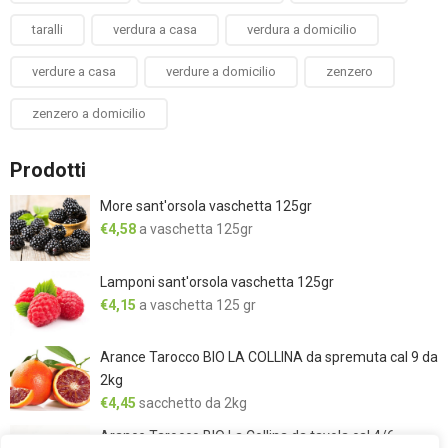
taralli
verdura a casa
verdura a domicilio
verdure a casa
verdure a domicilio
zenzero
zenzero a domicilio
Prodotti
More sant'orsola vaschetta 125gr
€
4,58
a vaschetta 125gr
Lamponi sant'orsola vaschetta 125gr
€
4,15
a vaschetta 125 gr
Arance Tarocco BIO LA COLLINA da spremuta cal 9 da
2kg
€
4,45
sacchetto da 2kg
Arance Tarocco BIO La Collina da tavola cal 4/6