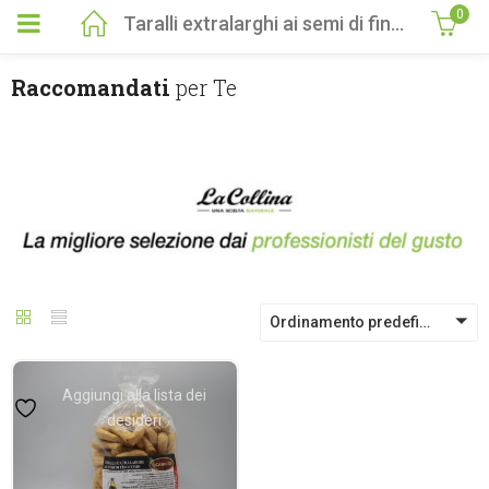
0
Taralli extralarghi ai semi di finocchio 350gr
Raccomandati
per Te
Ordinamento predefinito
Aggiungi alla lista dei
desideri