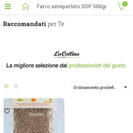
0
Farro semiperlato DOP 500gr
Raccomandati
per Te
Ordinamento predefinito
Aggiungi alla lista dei
desideri