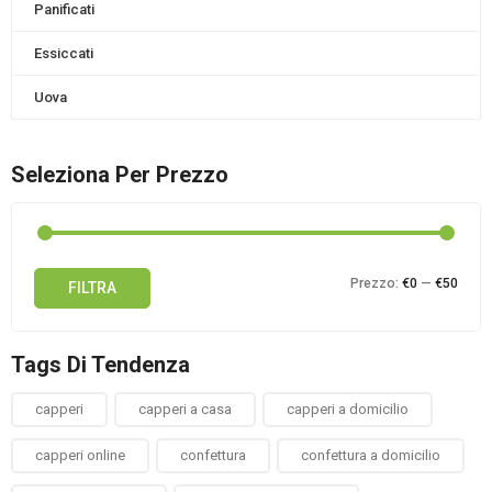
Panificati
Essiccati
Uova
Seleziona Per Prezzo
Prez
Prez
Prezzo:
€0
—
€50
FILTRA
Min
Max
Tags Di Tendenza
capperi
capperi a casa
capperi a domicilio
capperi online
confettura
confettura a domicilio