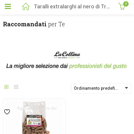
0
Taralli extralarghi al nero di Troia 350gr
Raccomandati
per Te
Ordinamento predefinito
Aggiungi alla lista dei
desideri