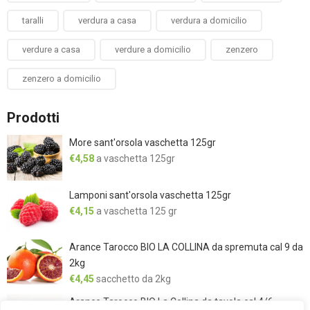
taralli
verdura a casa
verdura a domicilio
verdure a casa
verdure a domicilio
zenzero
zenzero a domicilio
Prodotti
More sant'orsola vaschetta 125gr
€
4,58
a vaschetta 125gr
Lamponi sant'orsola vaschetta 125gr
€
4,15
a vaschetta 125 gr
Arance Tarocco BIO LA COLLINA da spremuta cal 9 da
2kg
€
4,45
sacchetto da 2kg
Arance Tarocco BIO La Collina da tavola cal 4/6