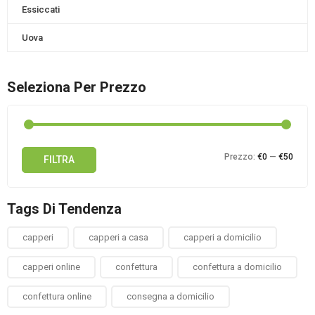
Essiccati
Uova
Seleziona Per Prezzo
Prez
Prez
Prezzo:
€0
—
€50
FILTRA
Min
Max
Tags Di Tendenza
capperi
capperi a casa
capperi a domicilio
capperi online
confettura
confettura a domicilio
confettura online
consegna a domicilio