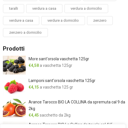
taralli
verdura a casa
verdura a domicilio
verdure a casa
verdure a domicilio
zenzero
zenzero a domicilio
Prodotti
More sant'orsola vaschetta 125gr
€
4,58
a vaschetta 125gr
Lamponi sant'orsola vaschetta 125gr
€
4,15
a vaschetta 125 gr
Arance Tarocco BIO LA COLLINA da spremuta cal 9 da
2kg
€
4,45
sacchetto da 2kg
Arance Tarocco BIO La Collina da tavola cal 4/6