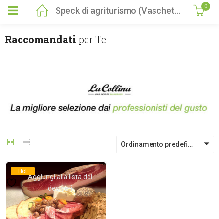
0
Speck di agriturismo (Vaschetta 100 gr)
Raccomandati
per Te
Ordinamento predefinito
Hot
Aggiungi alla lista dei
desideri