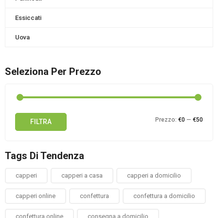
Essiccati
Uova
Seleziona Per Prezzo
Prez
Prez
Prezzo:
€0
—
€50
FILTRA
Min
Max
Tags Di Tendenza
capperi
capperi a casa
capperi a domicilio
capperi online
confettura
confettura a domicilio
confettura online
consegna a domicilio