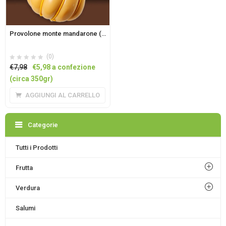
Provolone monte mandarone (circa 0,35 kg)
(0)
Il
Il
€
7,98
€
5,98
a confezione
prezzo
prezzo
(circa 350gr)
originale
attuale
AGGIUNGI AL CARRELLO
era:
è:
€7,98.
€5,98.
Categorie
Tutti i Prodotti
Frutta
Verdura
Salumi