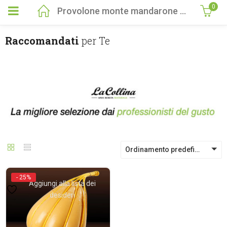
0
Provolone monte mandarone (circa 0,35 kg)
Raccomandati
per Te
Ordinamento predefinito
- 25%
Aggiungi alla lista dei
desideri