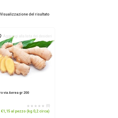
Visualizzazione del risultato
Aggiungi alla lista dei desideri
o via Aerea gr 200
(0)
Il
Il
€
1,15
al pezzo (kg 0,2 circa)
prezzo
prezzo