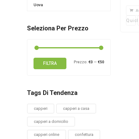
Uova
A
Quick
Seleziona Per Prezzo
Prezzo
Prezzo
Prezzo:
€0
—
€50
FILTRA
Min
Max
Tags Di Tendenza
capperi
capperi a casa
capperi a domicilio
capperi online
confettura