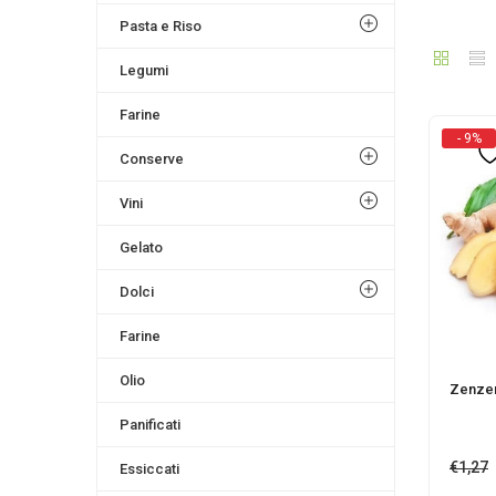
Pasta e Riso
Legumi
Farine
- 9%
Conserve
Vini
Gelato
Dolci
Farine
Olio
Zenzer
Panificati
€
1,27
Essiccati