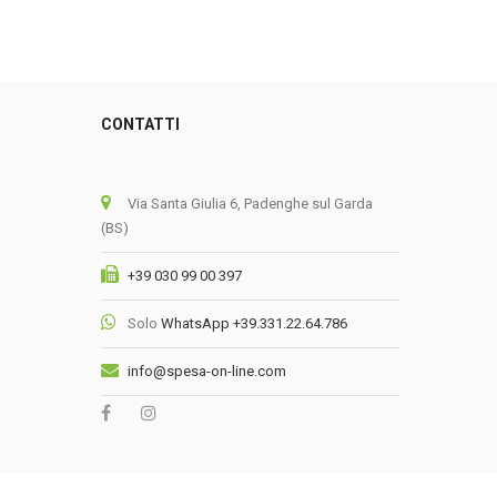
CONTATTI
0
Via Santa Giulia 6, Padenghe sul Garda
(BS)
+39 030 99 00 397
Solo
WhatsApp +39.331.22.64.786
info@spesa-on-line.com