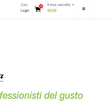
Ciao
Il mio carrello
0
Login
€
0,00