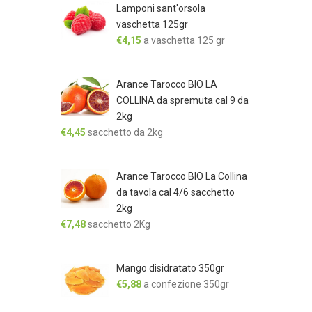
Lamponi sant'orsola
vaschetta 125gr
€
4,15
a vaschetta 125 gr
Arance Tarocco BIO LA
COLLINA da spremuta cal 9 da
2kg
€
4,45
sacchetto da 2kg
Arance Tarocco BIO La Collina
da tavola cal 4/6 sacchetto
2kg
€
7,48
sacchetto 2Kg
Mango disidratato 350gr
€
5,88
a confezione 350gr