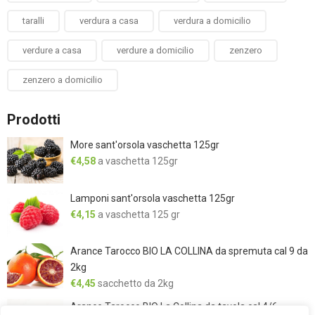
taralli
verdura a casa
verdura a domicilio
verdure a casa
verdure a domicilio
zenzero
zenzero a domicilio
Prodotti
More sant'orsola vaschetta 125gr
€
4,58
a vaschetta 125gr
Lamponi sant'orsola vaschetta 125gr
€
4,15
a vaschetta 125 gr
Arance Tarocco BIO LA COLLINA da spremuta cal 9 da
2kg
€
4,45
sacchetto da 2kg
Arance Tarocco BIO La Collina da tavola cal 4/6