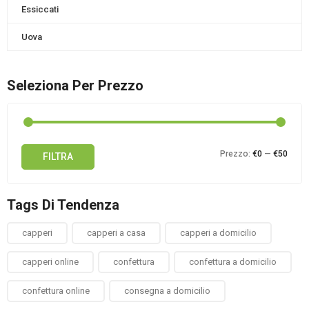
Essiccati
Uova
Seleziona Per Prezzo
Prez
Prez
Prezzo:
€0
—
€50
FILTRA
Min
Max
Tags Di Tendenza
capperi
capperi a casa
capperi a domicilio
capperi online
confettura
confettura a domicilio
confettura online
consegna a domicilio