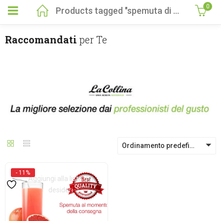
0
Products tagged "spemuta di pompelmo"
Raccomandati
per Te
Ordinamento predefinito
- 11%
Aggiungi alla lista dei
desideri