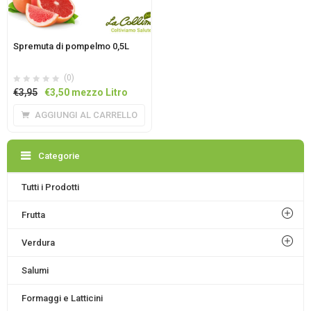
Spremuta di pompelmo 0,5L
(0)
Il
Il
€
3,95
€
3,50
mezzo Litro
prezzo
prezzo
AGGIUNGI AL CARRELLO
originale
attuale
era:
è:
€3,95.
€3,50.
Categorie
Tutti i Prodotti
Frutta
Verdura
Salumi
Formaggi e Latticini